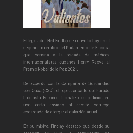
El legislador Neil Findlay se convirtió hoy en el
segundo miembro del Parlamento de Escocia
que nomina a la brigada de médicos
internacionalistas cubanos Henry Reeve al
Premio Nobel de la Paz 2021.
De acuerdo con la Campaña de Solidaridad
con Cuba (CSC), el representante del Partido
Laborista Escocés formalizó su petición en
una carta enviada al comité noruego
encargado de otorgar el galardón anual.
En su misiva, Findlay destacó que desde su