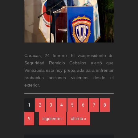
Caracas, 24 febrero. El vicepresidente de
Seguridad Remigio Ceballos alertó que
Venezuela está hoy preparada para enfrentar
probables acciones violentas desde el
exterior.
Páginas
1
2
3
4
5
6
7
8
9
…
siguiente ›
última »