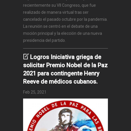
recientemente su VII Congreso, que fue
realizado de manera virtual tras ser
cancelado el pasado octubre por la pandemia.
La reunión se centró en el debate de una
moción principal y la elección de una nueva
presidencia del partido.
Logros Iniciativa griega de
solicitar Premio Nobel de la Paz
2021 para contingente Henry
Reeve de médicos cubanos.
Feb 25, 2021