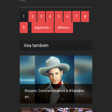
Paz.
Páginas
1
2
3
4
5
6
7
8
9
…
siguiente ›
última »
Vea también
Sociedad
Rosario: Conmemoramos a #Sandino
en...