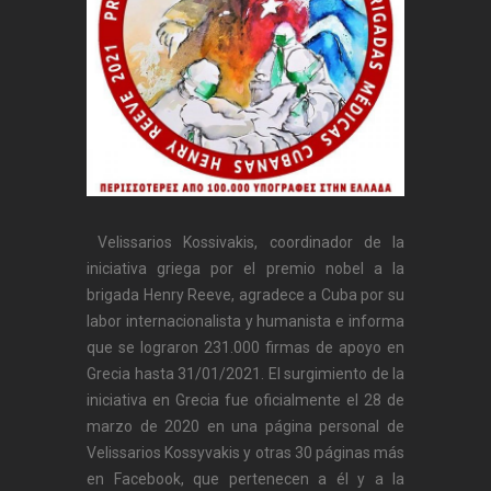
Velissarios Kossivakis, coordinador de la
iniciativa griega por el premio nobel a la
brigada Henry Reeve, agradece a Cuba por su
labor internacionalista y humanista e informa
que se lograron 231.000 firmas de apoyo en
Grecia hasta 31/01/2021. El surgimiento de la
iniciativa en Grecia fue oficialmente el 28 de
marzo de 2020 en una página personal de
Velissarios Kossyvakis y otras 30 páginas más
en Facebook, que pertenecen a él y a la