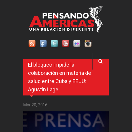
Pasar al contenido principal
El bloqueo impide la
colaboración en materia de
salud entre Cuba y EEUU:
Agustín Lage
Mar 20, 2016