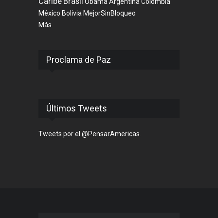
Caribe
Brasil
Obama
Argentina
Colombia
México
Bolivia
MejorSinBloqueo
Más
Proclama de Paz
Últimos Tweets
Tweets por el @PensarAmericas.