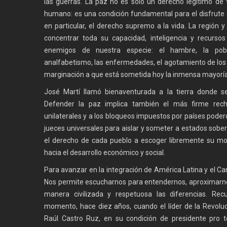
las guerras. La paz no es solo un derecho legítimo de
humano: es una condición fundamental para el disfrute
en particular, el derecho supremo a la vida. La región 
concentrar toda su capacidad, inteligencia y recurso
enemigos de nuestra especie: el hambre, la pobr
analfabetismo, las enfermedades, el agotamiento de los 
marginación a que está sometida hoy la inmensa mayoría 
José Martí llamó bienaventurada a la tierra donde se 
Defender la paz implica también el más firme rech
unilaterales y a los bloqueos impuestos por países pod
jueces universales para aislar y someter a estados sobe
el derecho de cada pueblo a escoger libremente su mod
hacia el desarrollo económico y social.
Para avanzar en la integración de América Latina y el Car
Nos permite escucharnos para entendernos, aproximarno
manera civilizada y respetuosa las diferencias. Re
momento, hace diez años, cuando el líder de la Revoluc
Raúl Castro Ruz, en su condición de presidente pro 