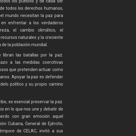
 todos los pueblos y de cada ser
 de todos los derechos humanos,
y el mundo necesitan la paz para
s en enfrentar a los verdaderos
eza, el cambio climático, el
recursos naturales y la creciente
de la población mundial.
libran las batallas por la paz.
azo a las medidas coercitivas
erosos que pretenden actuar como
ranos. Apoyar la paz es defender
elo político y su propio camino
ibe, es esencial preservar la paz.
s en lo que nos une y debatir de
cuerdo con gran emoción aquel
ión Cubana, General de Ejército,
témpore de CELAC, invitó a sus