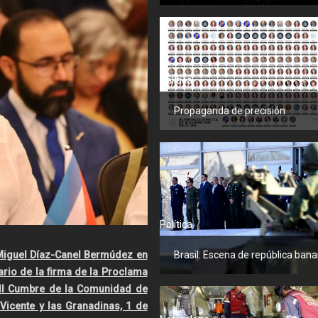
Política
Propaganda de precisión
Política
 Miguel Díaz-Canel Bermúdez en
Brasil: Escena de república ban
io de la firma de la Proclama
III Cumbre de la Comunidad de
Vicente y las Granadinas, 1 de