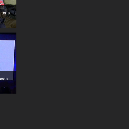
taria
nada