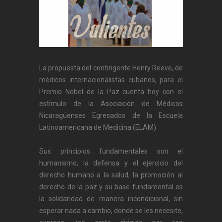
La propuesta del contingente Henry Reeve, de
médicos internacionalistas cubanos, para el
Premio Nobel de la Paz cuenta hoy con el
estímulo de la Asociación de Médicos
Nicaragüenses Egresados de la Escuela
Latinoamericana de Medicina (ELAM).
Sus principios fundamentales son el
humanismo, la defensa y el ejercicio del
derecho humano a la salud, la promoción al
derecho de la paz y su base fundamental es
la solidaridad de manera incondicional, sin
esperar nada a cambio, donde se les necesite,