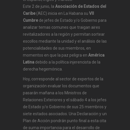
Este 2 de junio, la
Asociación de Estados del
Caribe
(AEC) inicia en La Habana su
VII
Cumbre
de jefes de Estado y/o Gobierno para
analizar temas comunes que traigan aires
revitalizadores a la región y permitan sortear
escollos mediante la unidad y el análisis de las
potencialidades de sus miembros, en
momentos en que la paz peligra en
América
Latina
debido a la política injerencista de la
derecha hegemónica.
Hoy, corresponde al sector de expertos de la
organización evaluar los documentos que
pasarán mañana a los Ministros de
Relaciones Exteriores y el sábado 4 a los jefes
de Estado y/o Gobierno de sus 25 miembros y
siete estados asociados. Una Declaración y un
Plan de Acción pondrán punto final a esta cita
de suma importancia para el desarrollo de