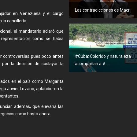
Las contradicciones de Macri
ador en Venezuela y el cargo
a cancillería.
cional, el mandatario aclaró que
 representación como se había
Económico y Cooperación
ar controversias pues poco antes
#Cuba: Colorido y naturaleza
 por la decisión de soslayar la
acompañan a #...
tados en el país como Margarita
ega Javier Lozano, aplaudieron la
sentantes.
nunciar, además, que elevaría las
negocios como hasta ahora.