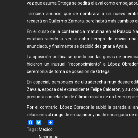
vez que asuma Ortega se pedirá el aval como embajador.
También anunció que se nombrará a un nuevo embaj
recaerá en Guillermo Zamora, pero habrá más cambios en l
En el curso de la conferencia matutina en el Palacio Na
estaban viendo a ver si daba tiempo de enviar una
anunciado, y finalmente se decidió designar a Ayala.
La oposición política se quedó con las ganas de provoc
hicieron un inusual “reconocimiento” a López Obrador
ceremonia de toma de posesión de Ortega.
En especial, personajes de ultraderecha muy desacredi
Zavala, esposa del expresidente Felipe Calderón, y su col
presunta cancelación de último minuto de no tener repre
Por el contrario, López Obrador le subió la parada al a
relaciones al rango de embajador y no de encargado de 
Facebook
Twitter
Share
Tags:
México
Nicaragua