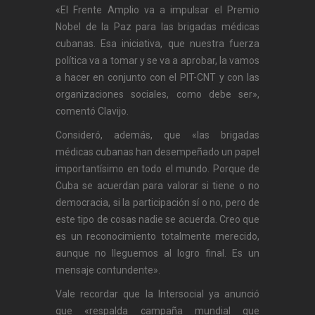
«El Frente Amplio va a impulsar el Premio
Nobel de la Paz para las brigadas médicas
cubanas. Esa iniciativa, que nuestra fuerza
política va a tomar y se va a aprobar, la vamos
a hacer en conjunto con el PIT-CNT y con las
organizaciones sociales, como debe ser»,
comentó Clavijo.
Consideró, además, que «las brigadas
médicas cubanas han desempeñado un papel
importantísimo en todo el mundo. Porque de
Cuba se acuerdan para valorar si tiene o no
democracia, si la participación sí o no, pero de
este tipo de cosas nadie se acuerda. Creo que
es un reconocimiento totalmente merecido,
aunque no lleguemos al logro final. Es un
mensaje contundente».
Vale recordar que la Intersocial ya anunció
que «respalda campaña mundial que