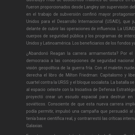
fueron proporcionados desde Langley sin supervisión de
en el trabajo de subversión confirió mayor protagoni
Unidos para el Desarrollo Internacional (USAID), que 
delante de cubrir las operaciones de influencia. La USA
cuerpos de seguridad pública y los programas de inter
Unidos y Latinoamérica. Los beneficiarios de los fondos y
¿Abandonó Reagan la carrera armamentista? Por el c
democracia a las concepciones de seguridad nacional 
visión geopolítica de la guerra fría. Con el maletín nucl
derecha el libro de Milton Friedman: Capitalismo y li
cuartel contra la URSS y el bloque socialista. La batalla se
al espacio celeste con la Iniciativa de Defensa Estratég
proyectó crear un escudo espacial para destruir en e
soviéticos. Consciente de que esta nueva carrera imp
podía permitir, impulsó una campaña que persuadió al 
tenía base científica real, y contrarrestó las críticas inte
Galaxias.