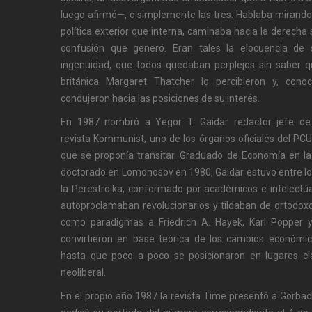
luego afirmó—, o simplemente las tres. Hablaba mirando 
política exterior que interna, caminaba hacia la derecha 
confusión que generó. Eran tales la elocuencia de 
ingenuidad, que todos quedaban perplejos sin saber q
británica Margaret Thatcher lo percibieron y, cono
condujeron hacia las posiciones de su interés.
En 1987 nombró a Yegor T. Gaidar redactor jefe de
revista Kommunist, uno de los órganos oficiales del PCU
que se proponía transitar. Graduado de Economía en la
doctorado en Lomonosov en 1980, Gaidar estuvo entre l
la Perestroika, conformado por académicos e intelectual
autoproclamaban revolucionarios y tildaban de ortodox
como paradigmas a Friedrich A. Hayek, Karl Popper y
convirtieron en base teórica de los cambios económic
hasta que poco a poco se posicionaron en lugares cla
neoliberal.
En el propio año 1987 la revista Time presentó a Gorba