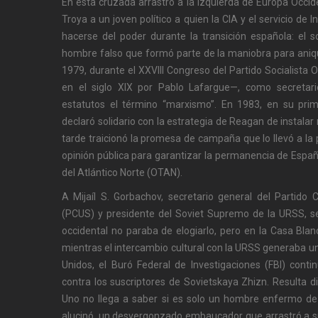
En esta cruzada arrastró a la izquierda de Europa Occid
Troya a un joven político a quien la CIA y el servicio de 
hacerse del poder durante la transición española: el 
hombre falso que formó parte de la maniobra para aniqui
1979, durante el XXVIII Congreso del Partido Socialist
en el siglo XIX por Pablo Lafargue—, como secretar
estatutos el término “marxismo”. En 1983, en su prim
declaró solidario con la estrategia de Reagan de instalar
tarde traicionó la promesa de campaña que lo llevó a la 
opinión pública para garantizar la permanencia de Españ
del Atlántico Norte (OTAN).
A Mijaíl S. Gorbachov, secretario general del Partido
(PCUS) y presidente del Soviet Supremo de la URSS, se
occidental no paraba de elogiarlo, pero en la Casa Bla
mientras el intercambio cultural con la URSS generaba u
Unidos, el Buró Federal de Investigaciones (FBI) cont
contra los suscriptores de Sovietskaya Zhizn. Resulta d
Uno no llega a saber si es solo un hombre enfermo de
alucinó, un desvergonzado embaucador que arrastró a 