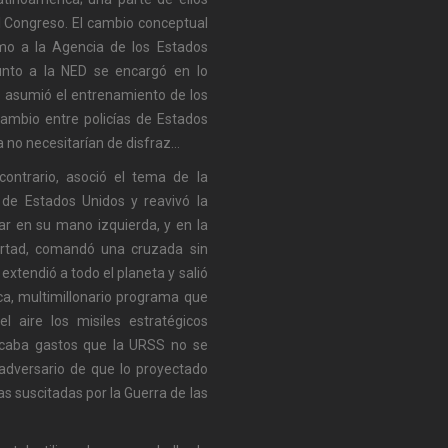
l Congreso. El cambio conceptual
smo a la Agencia de los Estados
junto a la NED se encargó en lo
ID asumió el entrenamiento de los
cambio entre policías de Estados
a no necesitarían de disfraz…
ontrario, asoció el tema de la
de Estados Unidos y reavivó la
ear en su mano izquierda, y en la
bertad, comandó una cruzada sin
 extendió a todo el planeta y salió
ica, multimillonario programa que
l aire los misiles estratégicos
licaba gastos que la URSS no se
adversario de que lo proyectado
rnas suscitadas por la Guerra de las