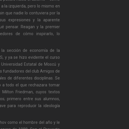
a la izquierda, pero lo mismo en
sin que nadie lo contuviera por la
sus expresiones y la aparente
ué pensar. Reagan y la premier
cedores de cómo inspirarlo, lo
 la sección de economía de la
S, y ya se hizo evidente el curso
 Universidad Estatal de Moscú y
os fundadores del club Amigos de
es de diferentes disciplinas. Se
o a todo el que rechazara tomar
 Milton Friedman, cuyos textos
os; primero entre sus alumnos,
ve para reproducir la ideología
chov como el hombre del año y le