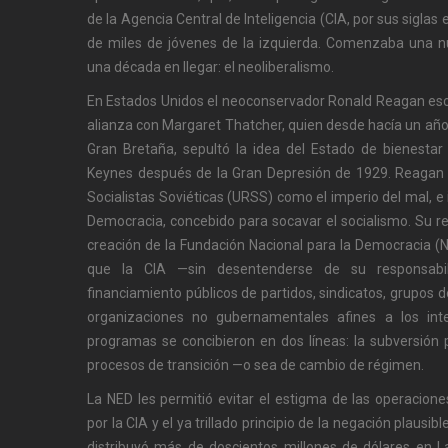
de la Agencia Central de Inteligencia (CIA, por sus siglas
de miles de jóvenes de la izquierda. Comenzaba una 
una década en llegar: el neoliberalismo.
En Estados Unidos el neoconservador Ronald Reagan esc
alianza con Margaret Thatcher, quien desde hacía un año
Gran Bretaña, sepultó la idea del Estado de bienesta
Keynes después de la Gran Depresión de 1929. Reagan c
Socialistas Soviéticas (URSS) como el imperio del mal, 
Democracia, concebido para socavar el socialismo. Su r
creación de la Fundación Nacional para la Democracia (NED
que la CIA —sin desentenderse de su responsabi
financiamiento públicos de partidos, sindicatos, grupos 
organizaciones no gubernamentales afines a los int
programas se concibieron en dos líneas: la subversión p
procesos de transición —o sea de cambio de régimen.
La NED les permitió evitar el estigma de las operacione
por la CIA y el ya trillado principio de la negación plausi
distribuyó más de doscientos millones de dólares en L