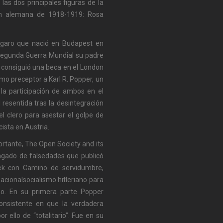
as dos principales figuras de la
ión alemana de 1918-1919: Rosa
úngaro que nació en Budapest en
 Segunda Guerra Mundial su padre
e consiguió una beca en el London
mo preceptor a Karl R. Popper, un
 la participación de ambos en el
l resentida tras la desintegración
l clero para asestar el golpe de
cista en Austria.
ortante, The Open Society and its
lagado de falsedades que publicó
ek con Camino de servidumbre,
acionalsocialismo hitleriano para
mo. En su primera parte Popper
consistente en que la verdadera
r ello de “totalitario”. Fue en su