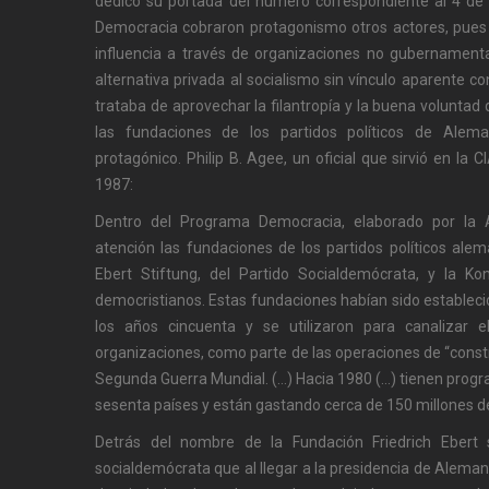
dedicó su portada del número correspondiente al 4 de
Democracia cobraron protagonismo otros actores, pues 
influencia a través de organizaciones no gubernament
alternativa privada al socialismo sin vínculo aparente con
trataba de aprovechar la filantropía y la buena voluntad 
las fundaciones de los partidos políticos de Alema
protagónico. Philip B. Agee, un oficial que sirvió en la 
1987:
Dentro del Programa Democracia, elaborado por la A
atención las fundaciones de los partidos políticos alem
Ebert Stiftung, del Partido Socialdemócrata, y la Ko
democristianos. Estas fundaciones habían sido estableci
los años cincuenta y se utilizaron para canalizar 
organizaciones, como parte de las operaciones de “constr
Segunda Guerra Mundial. (…) Hacia 1980 (…) tienen pro
sesenta países y están gastando cerca de 150 millones de
Detrás del nombre de la Fundación Friedrich Ebert s
socialdemócrata que al llegar a la presidencia de Alemani