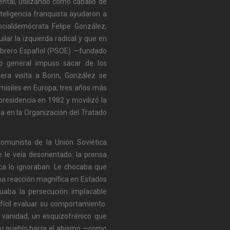
ental, utilizando como caballo de
Inteligencia franquista ayudaron a
socialdemócrata Felipe González,
lar la izquierda radical y que en
a Obrero Español (PSOE) —fundado
io general impuso sacar de los
era visita a Bonn, González se
 misiles en Europa; tres años más
presidencia en 1982 y movilizó la
a en la Organización del Tratado
 Comunista de la Unión Soviética
 le veía desorientado: la prensa
nca lo ignoraban. Le chocaba que
na reacción magnífica en Estados
inuaba la persecución implacable
ifícil evaluar su comportamiento.
 vanidad, un esquizofrénico que
su pueblo hacia el abismo —como