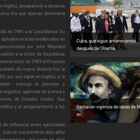
 en inglés), desapareció a decenas
nueva era que apenas demoraría
Política
aló en 1981 a la Casa Blanca. Su
 aplicaba recetas neoliberales en
Cuba, que sigue amaneciendo
r preconizada por John Maynard
después de Obama
alificó a la Unión de Repúblicas
e instrumentó en 1983 el Proyecto
esultado de mayor alcance fue la
, por sus siglas en inglés), a la
lidad— entregó la atención y
de negocios, agencias de prensa y
Historia
ereses de Estados Unidos. Sus
olítica y el aseguramiento a los
Destacan vigencia de ideas de M
en...
s de influencia antes ejecutadas
ble. Solo en sus primeros diez años
atinoamérica; una parte de ellos