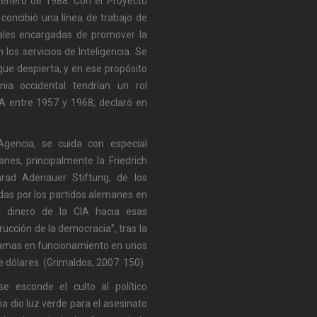
 enero de 1988. Con el Proyecto
concibió una línea de trabajo de
ales encargadas de promover la
 los servicios de Inteligencia. Se
que despierta, y en ese propósito
nia occidental tendrían un rol
CIA entre 1957 y 1968, declaró en
gencia, se cuida con especial
anes, principalmente la Friedrich
nrad Adenauer Stiftung, de los
das por los partidos alemanes en
el dinero de la CIA hacia esas
ucción de la democracia”, tras la
gramas en funcionamiento en unos
 dólares. (Grimaldos, 2007: 150).
e esconde el culto al político
a dio luz verde para el asesinato