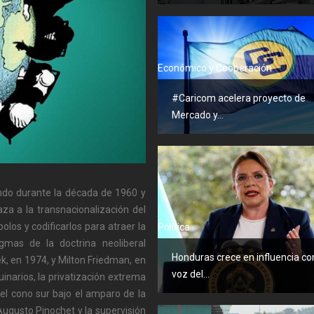
Económico y Cooperación
#Caricom acelera proyecto de
Mercado y...
undo durante la década de 1960 y
za a la transnacionalización del
olos y codificarlos para atraer la
Política
gmas de la doctrina neoliberal
Honduras crece en influencia c
k, en 1974, y Milton Friedman, en
voz del...
inarios, la privatización extrema
el cono sur bajo el amparo de la
Augusto Pinochet y la supervisión