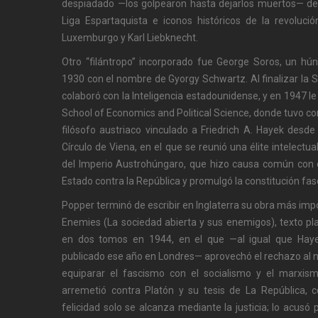
despiadado —los golpearon hasta dejarlos muertos— de l
Liga Espartaquista e iconos históricos de la revoluc
Luxemburgo y Karl Liebknecht.
Otro “filántropo” incorporado fue George Soros, un h
1930 con el nombre de Gyorgy Schwartz. Al finalizar la
colaboró con la Inteligencia estadounidense, y en 1947 l
School of Economics and Political Science, donde tuvo co
filósofo austriaco vinculado a Friedrich A. Hayek desde
Círculo de Viena, en el que se reunió una élite intelectua
del Imperio Austrohúngaro, que hizo causa común con e
Estado contra la República y promulgó la constitución fas
Popper terminó de escribir en Inglaterra su obra más imp
Enemies (La sociedad abierta y sus enemigos), texto p
en dos tomos en 1944, en el que —al igual que Hay
publicado ese año en Londres— aprovechó el rechazo al n
equiparar el fascismo con el socialismo y el marxis
arremetió contra Platón y su tesis de La República, 
felicidad solo se alcanza mediante la justicia; lo acusó po