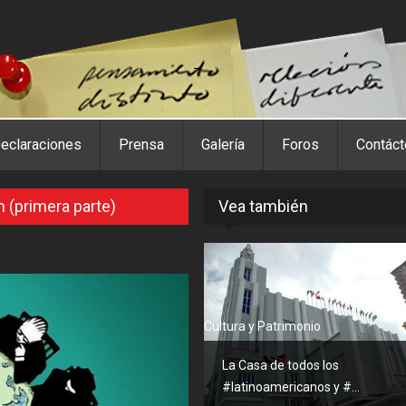
eclaraciones
Prensa
Galería
Foros
Contác
n (primera parte)
Vea también
Cultura y Patrimonio
La Casa de todos los
#latinoamericanos y #...