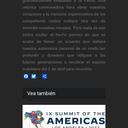
grandilocuentes exaltando a la Patria. Una
retórica conmovedora hará vibrar nuestros
corazones y la memoria imperecedera de los
compañeros caídos nublará otra vez de
emoción nuestras miradas. Pero nada de eso
podrá ocultar el hecho penoso de que se
acaba de firmar un acuerdo que dañará
nuestra autonomía nacional de un modo tan
profundo y duradero que obligará a las
futuras generaciones a recobrar el espíritu
malvinero del 2 de abril para revertirlo.
Facebook
Twitter
Share
Vea también
Política