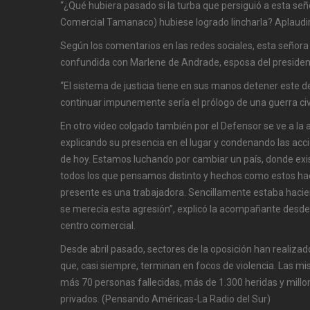
“¿Qué hubiera pasado si la turba que persiguió a esta se
Comercial Tamanaco) hubiese logrado lincharla? Aplaudir 
Según los comentarios en las redes sociales, esta señora
confundida con Marlene de Andrade, esposa del presidente
“El sistema de justicia tiene en sus manos detener este
continuar impunemente sería el prólogo de una guerra civi
En otro vídeo colgado también por el Defensor se ve a la
explicando su presencia en el lugar y condenando las acc
de hoy. Estamos luchando por cambiar un país, donde exis
todos los que pensamos distinto y hechos como estos h
presente es una trabajadora. Sencillamente estaba hacien
se merecía esta agresión”, explicó la acompañante desde
centro comercial.
Desde abril pasado, sectores de la oposición han realizad
que, casi siempre, terminan en focos de violencia. Las m
más 70 personas fallecidas, más de 1.300 heridas y millo
privados. (Pensando Américas-La Radio del Sur)