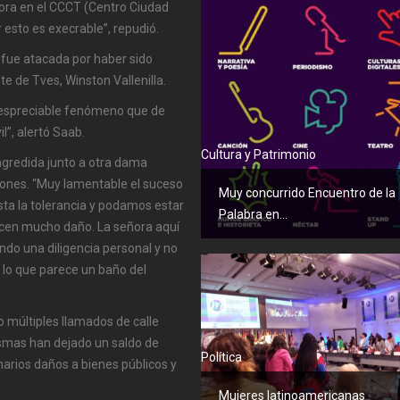
ñora en el CCCT (Centro Ciudad
esto es execrable”, repudió.
 fue atacada por haber sido
 de Tves, Winston Vallenilla.
 despreciable fenómeno que de
l”, alertó Saab.
Cultura y Patrimonio
 agredida junto a otra dama
iones. “Muy lamentable el suceso
Muy concurrido Encuentro de la
ta la tolerancia y podamos estar
Palabra en...
acen mucho daño. La señora aquí
do una diligencia personal y no
 lo que parece un baño del
o múltiples llamados de calle
ismas han dejado un saldo de
Política
narios daños a bienes públicos y
Mujeres latinoamericanas