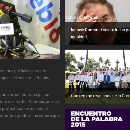
Cultura y Patrimonio
Ignacio Ramonet valora lucha p
igualdad...
razones políticas avanzan
ngo el defensor del Pueblo,
Cuba en la Cumbre
atar a un ser humano por su
Comienzan reuniones de la Cumb
enta en Twitter. Además, publicó
 protestaban en un centro
a, intentó agredir a una señora que