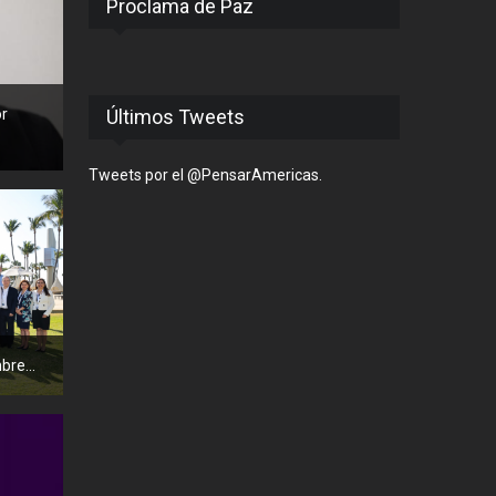
Proclama de Paz
or
Últimos Tweets
Tweets por el @PensarAmericas.
re...