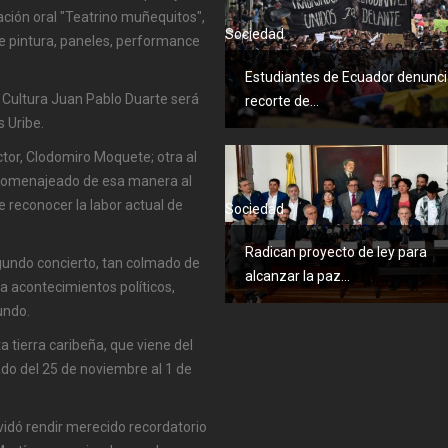
ación oral "Teatrino muñequitos",
Sociedad
de pintura, paneles, performance
Estudiantes de Ecuador denunc
a Cultura Juan Pablo Duarte será
recorte de...
s Uribe.
ctor, Clodomiro Moquete; otra al
r homenajeado de esa manera al
 reconocer la labor actual de
Sociedad
Radican proyecto de ley para
gundo concierto, tan colmado de
alcanzar la paz...
 acontecimientos políticos,
undo.
a tierra caribeña, que viene del
rado del 25 de noviembre al 1 de
vidó rendir merecido recordatorio