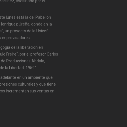
artínez, asesinado por el
te lunes está la del Pabellón
 Henríquez Ureña, donde en la
, un proyecto de la Unicef
s improvisadores.
gogía de la liberación en
o Freire", por el profesor Carlos
a de Producciones Abdala,
de la Libertad, 1959".
gue adelante en un ambiente que
xpresiones culturales y que tiene
icos incrementan sus ventas en