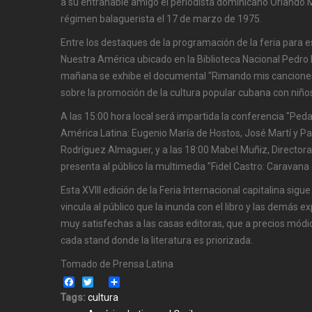
a su entrañable amigo el periodista dominicano Orlando M
régimen balaguerista el 17 de marzo de 1975.
Entre los destaques de la programación de la feria para es
Nuestra América ubicado en la Biblioteca Nacional Pedro
mañana se exhibe el documental "Rimando mis canciones"
sobre la promoción de la cultura popular cubana con niño
A las 15:00 hora local será impartida la conferencia "Peda
América Latina: Eugenio María de Hostos, José Martí y Paul
Rodríguez Almaguer, y a las 18:00 Mabel Muñiz, Director
presenta al público la multimedia "Fidel Castro: Caravana 
Esta XVIII edición de la Feria Internacional capitalina si
vincula al público que la inunda con el libro y las demás e
muy satisfechas a las casas editoras, que a precios mód
cada stand donde la literatura es priorizada.
Tomado de Prensa Latina
Facebook
Twitter
Share
Tags:
cultura