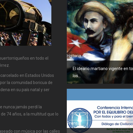
Historia
 puertorriqueños en todo el
érrez.
El ideario martiano vigente en t
ncarcelado en Estados Unidos
los...
 por la comunidad boricua de
ena en su país natal y ser
e nunca jamás perdí la
de 74 años, a la multitud que lo
Prensa
aseado con música por las calles