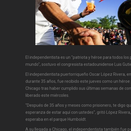
El independentista es un "patriota y héroe para todos los
mundo", sostuvo el congresista estadounidense Luis Guti
El independentista puertorriqueño Oscar López Rivera, e
durante 35 años, fue recibido este jueves como un héroe
Chicago tras haber cumplido sus últimas semanas de cond
liberado este miércoles.
"Después de 35 años y meses como prisionero, te digo qu
esperanza de estar aquí con ustedes", gritó López Rivera, 
esperaba en el parque Humboldt.
A su llegada a Chicago, el independentista también fue p