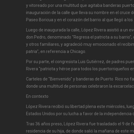
y vitoreado por una multitud que agitaba banderas puertor
inauguración de la calle que lleva su nombre en el cruce d
Paseo Boricua y en el corazón del barrio al que llegó a lo
Luego de inaugurada la calle, López Rivera asistió a un e
don Pedro, denominado "Regresa el patriota a su barrio",
y otros familiares, y agradeció muy emocionado el recib
patria", en referencia a Chicago.
Por su parte, el congresista Luis Gutiérrez, de padres pue
Rivera "patriota y héroe para todos los puertorriqueños e
Carteles de "Bienvenido" y banderas de Puerto Rico no fal
donde una multitud de personas celebraron la excarcelac
En contexto
López Rivera recibió su libertad plena este miércoles, l
Estados Unidos por su lucha a favor de la independencia 
Tras 36 años preso, López Rivera fue trasladado el 9 de fe
residencia de su hija, de donde salió la mañana de este mi