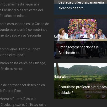
Destaca profesora panameña
riqueñas hasta llegar a la
alcances de foro...
e Division y Mozart, cerca del
s 14 años de edad.
vento comunitario en La Casita de
 donde se encontró con sobrinos
imiento dado en su "segunda
Sociedad
Emite recomendaciones la
rtorriqueños, llamó a López
Asociación de...
n todo el mundo".
taron en las calles de Chicago,
ión de su héroe.
Naturaleza
uego de permanecer detenido en
Ecoturistas prefieren pintoresco
de Puerto Rico.
poblado #...
brero a Puerto Rico, a la
ércoles, y expresó: "Estoy en la