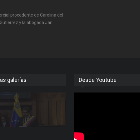
ercial procedente de Carolina del
 Gutiérrez y la abogada Jan
as galerías
Desde Youtube