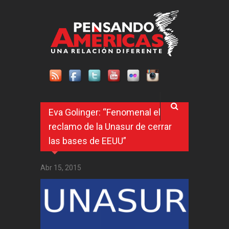
Pasar al contenido principal
Eva Golinger: “Fenomenal el
reclamo de la Unasur de cerrar
las bases de EEUU”
Abr 15, 2015