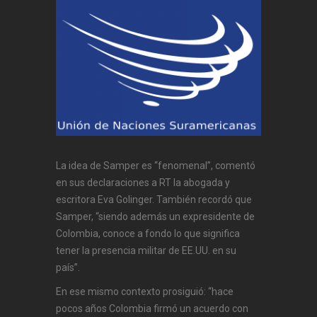
La idea de Samper es “fenomenal”, comentó
en sus declaraciones a RT la abogada y
escritora Eva Golinger. También recordó que
Samper, “siendo además un expresidente de
Colombia, conoce a fondo lo que significa
tener la presencia militar de EE.UU. en su
país”.
En ese mismo contexto prosiguió: “hace
pocos años Colombia firmó un acuerdo con