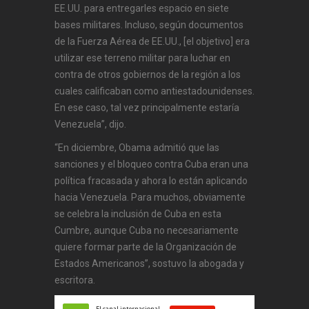
EE.UU. para entregarles espacio en siete
bases militares. Incluso, según documentos
de la Fuerza Aérea de EE.UU., [el objetivo] era
utilizar ese terreno militar para luchar en
contra de otros gobiernos de la región a los
cuales calificaban como antiestadounidenses.
En ese caso, tal vez principalmente estaría
Venezuela”, dijo.
“En diciembre, Obama admitió que las
sanciones y el bloqueo contra Cuba eran una
política fracasada y ahora lo están aplicando
hacia Venezuela. Para muchos, obviamente
se celebra la inclusión de Cuba en esta
Cumbre, aunque Cuba no necesariamente
quiere formar parte de la Organización de
Estados Americanos”, sostuvo la abogada y
escritora.