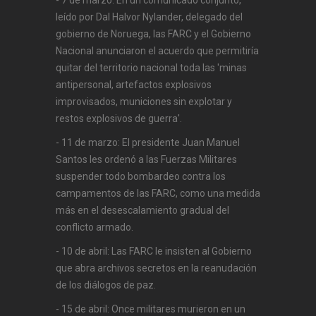
- 7 de marzo: En un comunicado conjunto,
leído por Dal Halvor Nylander, delegado del
gobierno de Noruega, las FARC y el Gobierno
Nacional anunciaron el acuerdo que permitiría
quitar del territorio nacional toda las 'minas
antipersonal, artefactos explosivos
improvisados, municiones sin explotar y
restos explosivos de guerra'.
- 11 de marzo: El presidente Juan Manuel
Santos les ordenó a las Fuerzas Militares
suspender todo bombardeo contra los
campamentos de las FARC, como una medida
más en el desescalamiento gradual del
conflicto armado.
- 10 de abril: Las FARC le insisten al Gobierno
que abra archivos secretos en la reanudación
de los diálogos de paz.
- 15 de abril: Once militares murieron en un