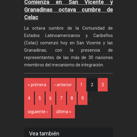
Comienza en San Vicente y
Granadinas octava cumbre de
Celac
La octava cumbre de la Comunidad de
Estados Latinoamericanos y Caribeños
(Celac) comenzó hoy en San Vicente y las
Granadinas, con la presencia de
representantes de las más de 30 naciones
miembros del mecanismo de integración.
Páginas
« primera
‹ anterior
1
2
3
4
5
6
7
8
9
…
siguiente ›
última »
Vea también