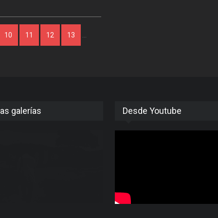
10
11
12
13
…
as galerías
Desde Youtube