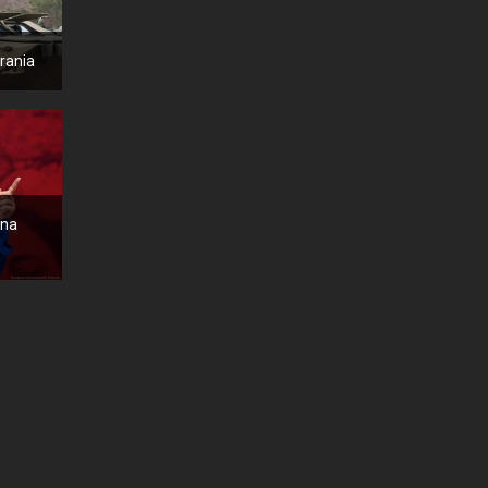
crania
ana