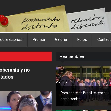
eclaraciones
Prensa
Galería
Foros
Contác
Vea también
soberanía y no
stados
Política
Presidente de Brasil reitera su
compromiso...