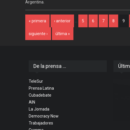
Argentina.
Páginas
« primera
‹ anterior
…
5
6
7
8
9
siguiente ›
última »
De la prensa ...
Últim
TeleSur
Prensa Latina
Cubadebate
AIN
La Jornada
Democracy Now
Trabajadores
Granma