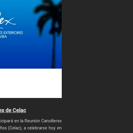
es de Celac
icipará en la Reunión Cancilleres
os (Celac), a celebrarse hoy en