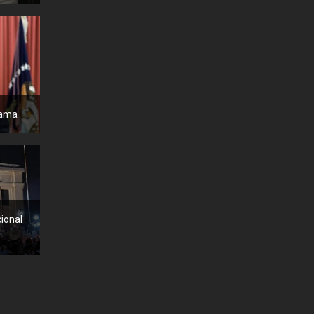
bama
cional