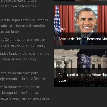
n el caso venezolano, que
a de la Unión de Naciones
o por la Organización de Estados
lado aislacionismo diplomático,
Política
imas cumbres».
Artículo de Fidel: El hermano O
as, Colombia, que culminó con
 y una resolución sin consenso.
stados Unidos y Canadá, mientras
icanos al lado de Cuba y
Historia
de otro elemento clave para
Cuba rendirá tributo a Héroe Na
injerencista de la Casa Blanca».
José...
s de la situación: «Obama se
a la seguridad de Estados
iza la región en la víspera de la