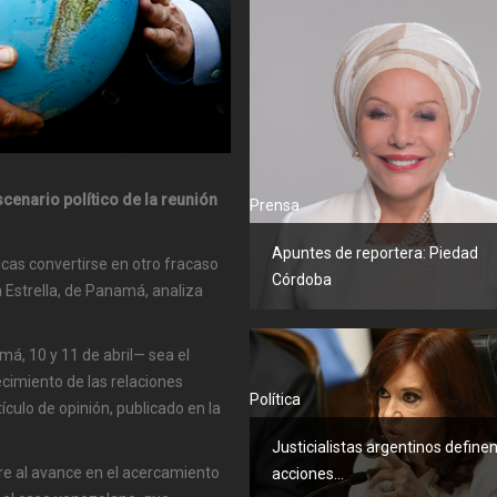
scenario político de la reunión
Prensa
Apuntes de reportera: Piedad
cas convertirse en otro fracaso
Córdoba
a Estrella, de Panamá, analiza
á, 10 y 11 de abril— sea el
ecimiento de las relaciones
Política
culo de opinión, publicado en la
Justicialistas argentinos define
bre al avance en el acercamiento
acciones...