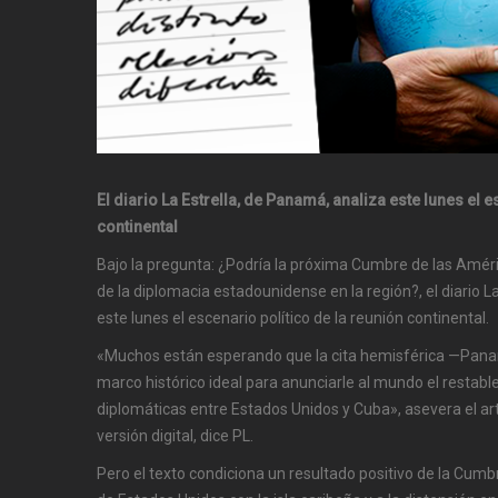
El diario La Estrella, de Panamá, analiza este lunes el e
continental
Bajo la pregunta: ¿Podría la próxima Cumbre de las Améri
de la diplomacia estadounidense en la región?, el diario L
este lunes el escenario político de la reunión continental.
«Muchos están esperando que la cita hemisférica —Panam
marco histórico ideal para anunciarle al mundo el restabl
diplomáticas entre Estados Unidos y Cuba», asevera el artí
versión digital, dice PL.
Pero el texto condiciona un resultado positivo de la Cum