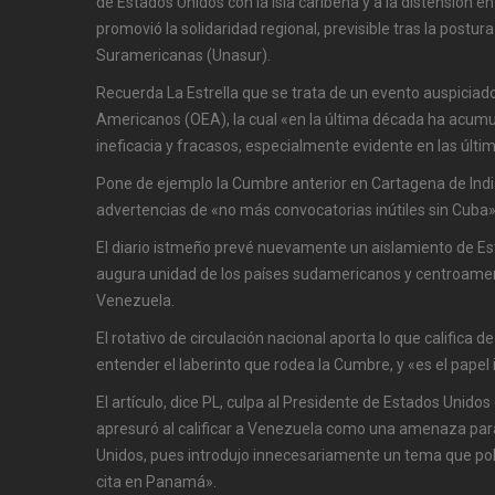
de Estados Unidos con la isla caribeña y a la distensión e
promovió la solidaridad regional, previsible tras la postur
Suramericanas (Unasur).
Recuerda La Estrella que se trata de un evento auspiciad
Americanos (OEA), la cual «en la última década ha acumu
ineficacia y fracasos, especialmente evidente en las últ
Pone de ejemplo la Cumbre anterior en Cartagena de Indi
advertencias de «no más convocatorias inútiles sin Cuba»
El diario istmeño prevé nuevamente un aislamiento de E
augura unidad de los países sudamericanos y centroamer
Venezuela.
El rotativo de circulación nacional aporta lo que califica 
entender el laberinto que rodea la Cumbre, y «es el papel 
El artículo, dice PL, culpa al Presidente de Estados Unido
apresuró al calificar a Venezuela como una amenaza par
Unidos, pues introdujo innecesariamente un tema que polar
cita en Panamá».