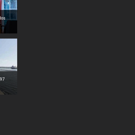
dos
497