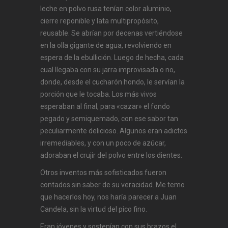
leche en polvo rusa tenían color aluminio,
cierre reponible y lata multipropósito,
reusable. Se abrían por decenas vertiéndose
en la olla gigante de agua, revolviendo en
espera de la ebullición. Luego de hecha, cada
cual llegaba con su jarra improvisada o no,
donde, desde el cucharón hondo, le servían la
porción que le tocaba. Los más vivos
esperaban al final, para «cazar» el fondo
pegado y semiquemado, con ese sabor tan
peculiarmente delicioso. Algunos eran adictos
irremediables, y con un poco de azúcar,
adoraban el crujir del polvo entre los dientes.
Otros inventos más sofisticados fueron
contados sin saber de su veracidad. Me temo
que hacerlos hoy, nos haría parecer a Juan
Candela, sin la virtud del pico fino.
Eran jóvenes y sostenían con sus brazos el