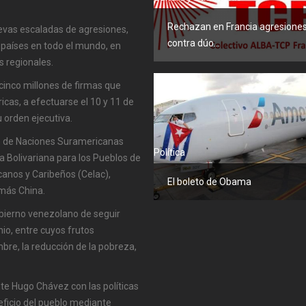
Rechazan en Francia agresione
uevas escaladas de agresiones,
contra dúo...
 países en todo el mundo, en
s regionales.
inco millones de firmas que
cas, a efectuarse el 10 y 11 de
 orden ejecutiva.
ón de Naciones Suramericanas
Política
a Bolivariana para los Pueblos de
anos y Caribeños (Celac),
El boleto de Obama
más China.
obierno venezolano de seguir
io, entre cuyos frutos
bre, la reducción de la pobreza,
nte Hugo Chávez con las políticas
ficio del pueblo mediante