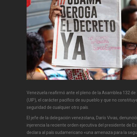
Venezuela reafirmó ante el pleno de la Asamblea 132 de 
(UIP), el carácter pacífico de su pueblo y que no constit
seguridad de cualquier otro país.
El jefe de la delegación venezolana, Darío Vivas, denunci
injerencia la reciente orden ejecutiva del presidente de
declara al país sudamericano «una amenaza para la segu