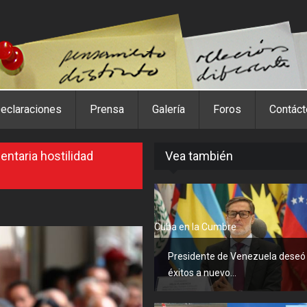
eclaraciones
Prensa
Galería
Foros
Contác
ntaria hostilidad
Vea también
Cuba en la Cumbre
Presidente de Venezuela deseó
éxitos a nuevo...