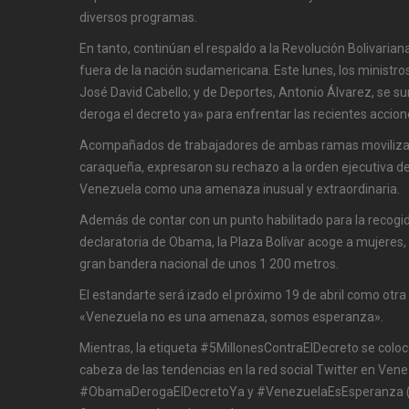
diversos programas.
En tanto, continúan el respaldo a la Revolución Bolivarian
fuera de la nación sudamericana. Este lunes, los ministro
José David Cabello; y de Deportes, Antonio Álvarez, se
deroga el decreto ya» para enfrentar las recientes accion
Acompañados de trabajadores de ambas ramas movilizado
caraqueña, expresaron su rechazo a la orden ejecutiva de
Venezuela como una amenaza inusual y extraordinaria.
Además de contar con un punto habilitado para la recogid
declaratoria de Obama, la Plaza Bolívar acoge a mujeres,
gran bandera nacional de unos 1 200 metros.
El estandarte será izado el próximo 19 de abril como otra
«Venezuela no es una amenaza, somos esperanza».
Mientras, la etiqueta #5MillonesContraElDecreto se colo
cabeza de las tendencias en la red social Twitter en Ven
#ObamaDerogaElDecretoYa y #VenezuelaEsEsperanza (co