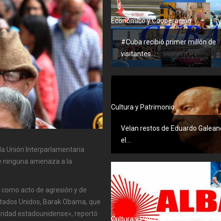
Económico y Cooperación
#Cuba recibió primer millón de
visitantes...
Cultura y Patrimonio
Velan restos de Eduardo Galean
el...
la Unión Interparlamentaria
uye ninguna amenaza a la
ó como acto de agresión y de
 Estados Unidos, Barak Obama, que
ridad estadounidense», reportó
Cultura y Patrimonio