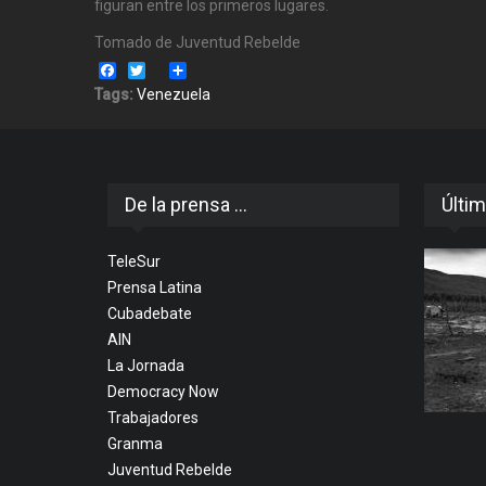
figuran entre los primeros lugares.
Tomado de Juventud Rebelde
Facebook
Twitter
Share
Tags:
Venezuela
De la prensa ...
Últim
TeleSur
Prensa Latina
Cubadebate
AIN
La Jornada
Democracy Now
Trabajadores
Granma
Juventud Rebelde