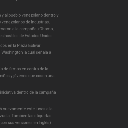
a y al pueblo venezolano dentro y
s venezolanos de Industrias,
 sumaron a la campaña «Obama,
es hostiles de Estados Unidos.
s en la Plaza Bolívar
 Washington la cual señala a
a de firmas en contra de la
 niños y jóvenes que cosen una
 iniciativa dentro de la campaña
có nuevamente este lunes a la
ezuela. También las etiquetas
n sus versiones en Inglés)