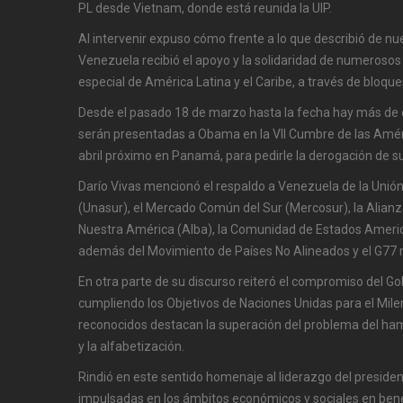
PL desde Vietnam, donde está reunida la UIP.
Al intervenir expuso cómo frente a lo que describió de n
Venezuela recibió el apoyo y la solidaridad de numerosos
especial de América Latina y el Caribe, a través de bloque
Desde el pasado 18 de marzo hasta la fecha hay más de c
serán presentadas a Obama en la VII Cumbre de las Améri
abril próximo en Panamá, para pedirle la derogación de su
Darío Vivas mencionó el respaldo a Venezuela de la Uni
(Unasur), el Mercado Común del Sur (Mercosur), la Alianz
Nuestra América (Alba), la Comunidad de Estados Americ
además del Movimiento de Países No Alineados y el G77 
En otra parte de su discurso reiteró el compromiso del G
cumpliendo los Objetivos de Naciones Unidas para el Milen
reconocidos destacan la superación del problema del ham
y la alfabetización.
Rindió en este sentido homenaje al liderazgo del preside
impulsadas en los ámbitos económicos y sociales en bene