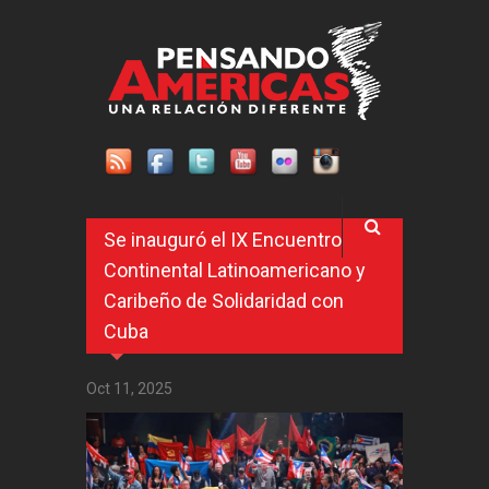
Pasar al contenido principal
Se inauguró el IX Encuentro
Continental Latinoamericano y
Caribeño de Solidaridad con
Cuba
Oct 11, 2025