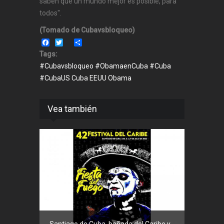
saben que un mundo mejor es posible, para
todos".
(Tomado de Cubavsbloqueo)
Facebook
Twitter
Share
Tags:
#Cubavsbloqueo #ObamaenCuba #Cuba
#CubaUS Cuba EEUU Obama
Vea también
Prensa