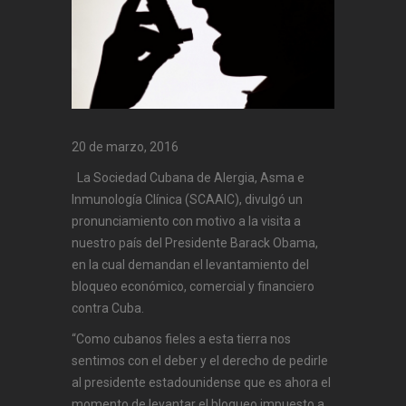
20 de marzo, 2016
La Sociedad Cubana de Alergia, Asma e
Inmunología Clínica (SCAAIC), divulgó un
pronunciamiento con motivo a la visita a
nuestro país del Presidente Barack Obama,
en la cual demandan el levantamiento del
bloqueo económico, comercial y financiero
contra Cuba.
“Como cubanos fieles a esta tierra nos
sentimos con el deber y el derecho de pedirle
al presidente estadounidense que es ahora el
momento de levantar el bloqueo impuesto a