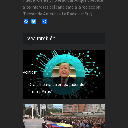
independiente y no el actual porque obedece
a los intereses del candidato a la reelección.
(Pensando Américas-La Radio del Sur)
Facebook
Twitter
Share
Vea también
Política
Gira africana de propagador del
“TrumpVirus”