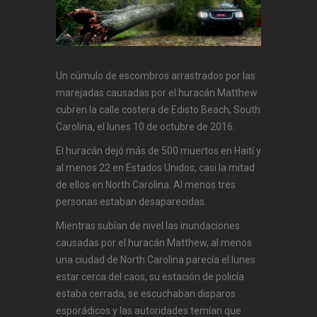
Un cúmulo de escombros arrastrados por las
marejadas causadas por el huracán Matthew
cubren la calle costera de Edisto Beach, South
Carolina, el lunes 10 de octubre de 2016.
El huracán dejó más de 500 muertos en Haití y
al menos 22 en Estados Unidos, casi la mitad
de ellos en North Carolina. Al menos tres
personas estaban desaparecidas.
Mientras subían de nivel las inundaciones
causadas por el huracán Matthew, al menos
una ciudad de North Carolina parecía el lunes
estar cerca del caos, su estación de policía
estaba cerrada, se escuchaban disparos
esporádicos y las autoridades temían que