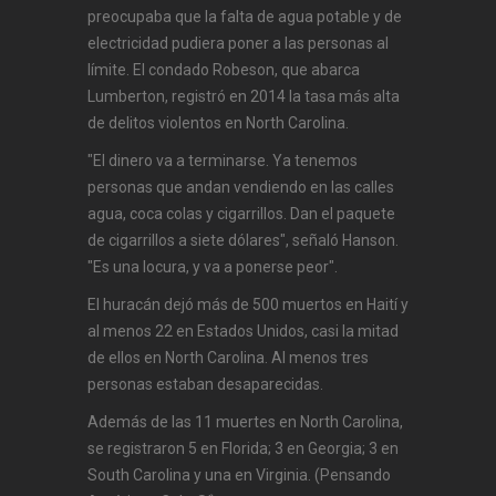
preocupaba que la falta de agua potable y de
electricidad pudiera poner a las personas al
límite. El condado Robeson, que abarca
Lumberton, registró en 2014 la tasa más alta
de delitos violentos en North Carolina.
"El dinero va a terminarse. Ya tenemos
personas que andan vendiendo en las calles
agua, coca colas y cigarrillos. Dan el paquete
de cigarrillos a siete dólares", señaló Hanson.
"Es una locura, y va a ponerse peor".
El huracán dejó más de 500 muertos en Haití y
al menos 22 en Estados Unidos, casi la mitad
de ellos en North Carolina. Al menos tres
personas estaban desaparecidas.
Además de las 11 muertes en North Carolina,
se registraron 5 en Florida; 3 en Georgia; 3 en
South Carolina y una en Virginia. (Pensando