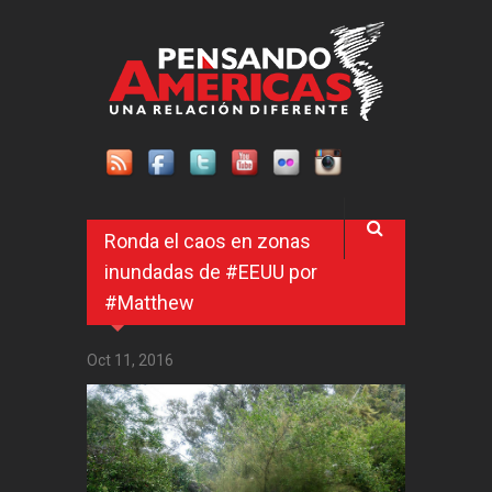
Pasar al contenido principal
Ronda el caos en zonas
inundadas de #EEUU por
#Matthew
Oct 11, 2016