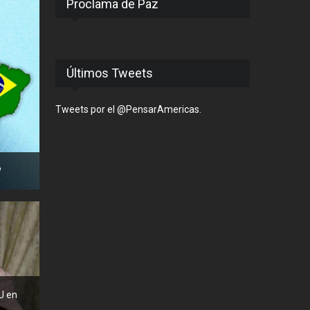
Proclama de Paz
Últimos Tweets
Tweets por el @PensarAmericas.
?
U en