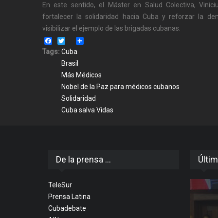
En este sentido, el Máster en Salud Colectiva, Vinic
fortalecer la solidaridad hacia Cuba y reforzar la 
visibilizar el ejemplo de las brigadas cubanas.
Facebook
Twitter
Share
Tags:
Cuba
Brasil
Más Médicos
Nobel de la Paz para médicos cubanos
Solidaridad
Cuba salva Vidas
De la prensa ...
Últim
TeleSur
Prensa Latina
Cubadebate