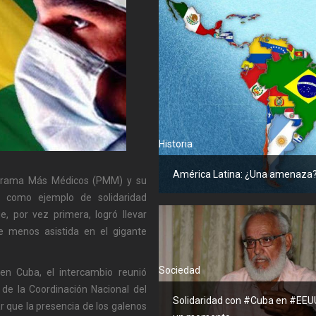
Historia
América Latina: ¿Una amenaza
rograma Más Médicos (PMM) y su
a como ejemplo de solidaridad
ue, por vez primera, logró llevar
te menos asistida en el gigante
Sociedad
en Cuba, el intercambio reunió
 de la Coordinación Nacional del
Solidaridad con #Cuba en #EEU
 que la presencia de los galenos