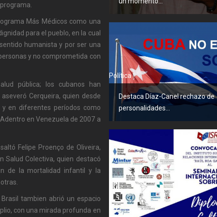
un momento...
l programa.
 Programa Más Médicos como una
ignidad para el pueblo, en la cual
 sentido humanista y por ser una
s personas y no comprometida con
Política
alud pública; los cubanos han
, aseveró Cerqueira, quien desde
Destaca Díaz-Canel rechazo de
y en diferentes períodos como
personalidades...
o Adentro en Venezuela de 2007 a
altó Felipe Proenço de Oliveira,
en Salud Colectiva, quien destacó
de la mortalidad infantil y la
otras.
 Brasil tambien abrió un espacio
plio, con una mirada profunda en