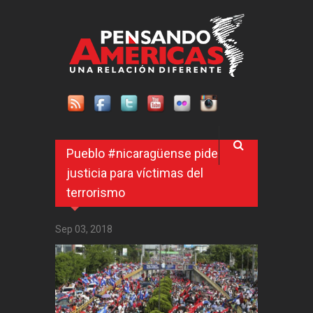
Pasar al contenido principal
Pueblo #nicaragüense pide
justicia para víctimas del
terrorismo
Sep 03, 2018