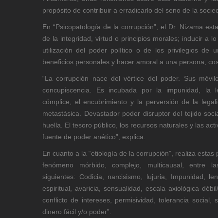
propósito de contribuir a erradicarlo del seno de la soci
En “Psicopatología de la corrupción”, el Dr. Nizama est
de la integridad, virtud o principios morales; inducir a l
utilización del poder político o de los privilegios de
beneficios personales y hacer amoral a una persona, cos
“La corrupción nace del vértice del poder. Sus móvile
concupiscencia. Es incubada por la impunidad, la len
cómplice, el encubrimiento y la perversión de la legal
metastásica. Devastador poder disruptor del tejido soc
huella. El tesoro público, los recursos naturales y las act
fuente de poder anético”, explica.
En cuanto a la “etiología de la corrupción”, realiza estas
fenómeno mórbido, complejo, multicausal, entre l
siguientes: Codicia, narcisismo, lujuria, Impunidad, le
espiritual, avaricia, sensualidad, escala axiológica déb
conflicto de intereses, permisividad, tolerancia social
dinero fácil y/o poder”.