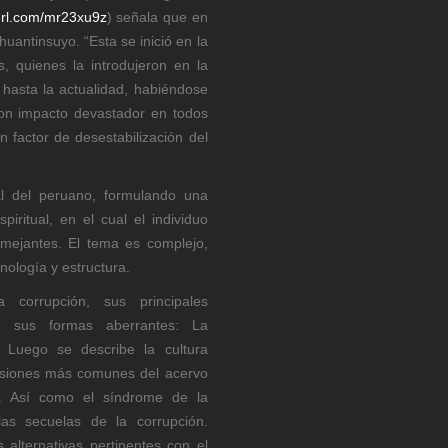
yurl.com/mr23xu9z
) señala que en
huantinsuyo. “Esta se inició en la
, quienes la introdujeron en la
hasta la actualidad, habiéndose
con impacto devastador en todos
n factor de desestabilización del
nal del peruano, formulando una
iritual, en el cual el individuo
mejantes. El tema es complejo,
nología y estructura.
 corrupción, sus principales
 en sus formas aberrantes: La
ta. Luego se describe la cultura
presiones más comunes del acervo
s. Así como el síndrome de la
 las secuelas de la corrupción.
 alternativas pertinentes con el