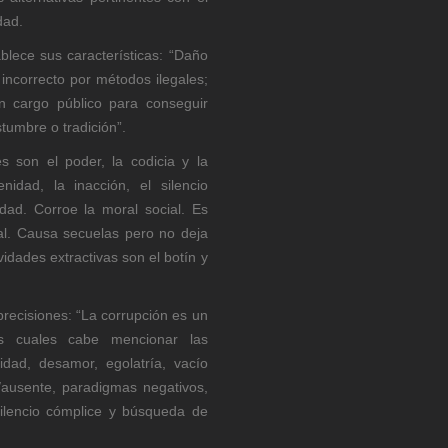
edad.
ablece sus características: “Daño
o incorrecto por métodos ilegales;
 un cargo público para conseguir
tumbre o tradición”.
s son el poder, la codicia y la
idad, la inacción, el silencio
idad. Corroe la moral social. Es
ial. Causa secuelas pero no deja
ividades extractivas son el botín y
 precisiones: “La corrupción es un
as cuales cabe mencionar las
nidad, desamor, egolatría, vacío
il/ausente, paradigmas negativos,
, silencio cómplice y búsqueda de