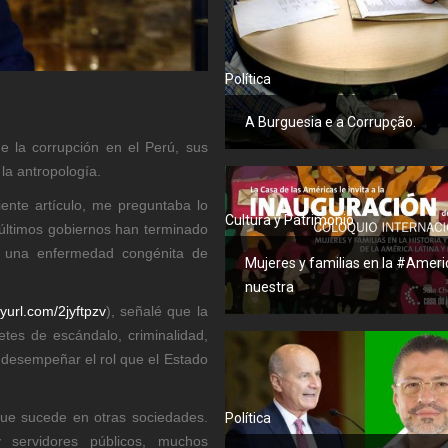
Política
A Burguesia e a Corrupção.
 la corrupción en el Perú, sus
la antropología.
ente artículo, me preguntaba lo
Cultura y Patrimonio
 últimos gobiernos han terminado
s una enfermedad congénita de
Mujeres y familias en la #Ameri
nuestra
inyurl.com/2jyftpzv
), señalé que la
etes de escándalo, criminalidad,
 desempeñar el rol que el Estado
ue sucede en otras sociedades.
Política
y servidores públicos, muchos