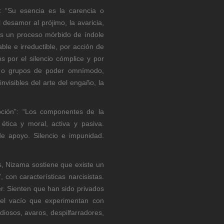
: “Su esencia es la carencia o
l desamor al prójimo, la avaricia,
n es un proceso mórbido de índole
able e irreductible, por acción de
s por el silencio cómplice y por
tos o grupos de poder omnímodo,
invisibles del arte del engaño, la
upción”: “Los componentes de la
tica y moral, activa y pasiva.
e apoyo. Silencio e impunidad.
os, Nizama sostiene que existe un
, con características narcisistas.
r. Sienten que han sido privados
el vacío que experimentan con
diosos, avaros, despilfarradores,