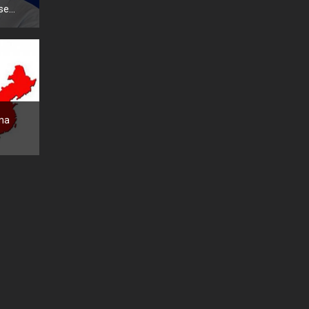
e...
ina