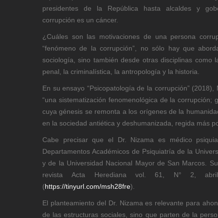
presidentes de la República hasta alcaldes y go
corrupción es un cáncer.
¿Cuáles son las motivaciones de una persona corrup
“fenómeno de la corrupción”, no sólo hay que aborda
sociología, sino también desde otras disciplinas como la
penal, la criminalística, la antropología y la historia.
En su ensayo “Psicopatología de la corrupción” (2018), 
“una sistematización fenomenológica de la corrupción; g
cuya génesis se remonta a los orígenes de la humanid
en la sociedad antiética y deshumanizada, regida más por
Cabe precisar que el Dr. Nizama es médico psiquiat
Departamentos Académicos de Psiquiatría de la Univer
y de la Universidad Nacional Mayor de San Marcos. Su
revista Acta Herediana vol. 61, N° 2, abr
(
https://tinyurl.com/msh28fre
).
El planteamiento del Dr. Nizama es relevante para aho
de las estructuras sociales, sino que parten de la pers