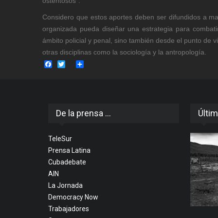
ostentosos”.
Considero que estos aportes deben ser difundidos a ma
organizada pueda diseñar una estrategia para combatir
ámbito policial y penal, sino también desde el punto de vis
otras disciplinas como la sociología y la antropología.
Facebook
Twitter
Share
De la prensa ...
Últim
TeleSur
Prensa Latina
Cubadebate
AIN
La Jornada
Democracy Now
Trabajadores