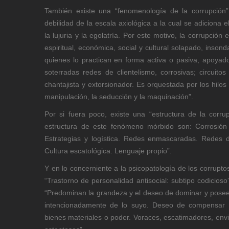
También existe una “fenomenología de la corrupción”
debilidad de la escala axiológica a la cual se adiciona e
la lujuria y la egolatría. Por este motivo, la corrupció
espiritual, económica, social y cultural solapado, insond
quienes lo practican en forma activa o pasiva, apoyado
soterradas redes de clientelismo, corrosivas; circui
chantajista y extorsionador. Es orquestada por los hilos 
manipulación, la seducción y la maquinación”.
Por si fuera poco, existe una “estructura de la corr
estructura de este fenómeno mórbido son: Corrosión é
Estrategias y logística. Redes enmascaradas. Redes d
Cultura escatológica. Lenguaje propio”.
Y en lo concerniente a la psicopatología de los corrupt
“Trastorno de personalidad antisocial: subtipo codicioso”
“Predominan la grandeza y el deseo de dominar y posee
intencionadamente de lo suyo. Deseo de compensar 
bienes materiales o poder. Voraces, escatimadores, envi