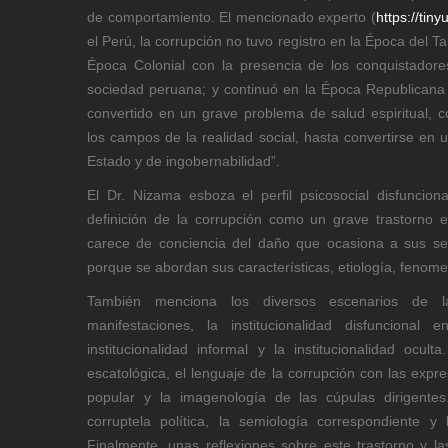
de comportamiento. El mencionado experto (
https://tin
el Perú, la corrupción no tuvo registro en la Época del Ta
Época Colonial con la presencia de los conquistadores
sociedad peruana; y continuó en la Época Republicana 
convertido en un grave problema de salud espiritual, 
los campos de la realidad social, hasta convertirse en u
Estado y de ingobernabilidad”.
El Dr. Nizama esboza el perfil psicosocial disfuncio
definición de la corrupción como un grave trastorno esp
carece de conciencia del daño que ocasiona a sus se
porque se abordan sus características, etiología, fenome
También menciona los diversos escenarios de la
manifestaciones, la institucionalidad disfuncional
institucionalidad informal y la institucionalidad ocul
escatológica, el lenguaje de la corrupción con las ex
popular y la imagenología de las cúpulas dirigente
corruptela política, la semiología correspondiente y
Finalmente, unas reflexiones sobre este trastorno y las