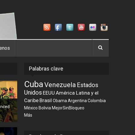
tenos
Palabras clave
Cuba
Venezuela
Estados
Unidos
EEUU
América Latina y el
Caribe
Brasil
Obama
Argentina
Colombia
enced
México
Bolivia
MejorSinBloqueo
Más