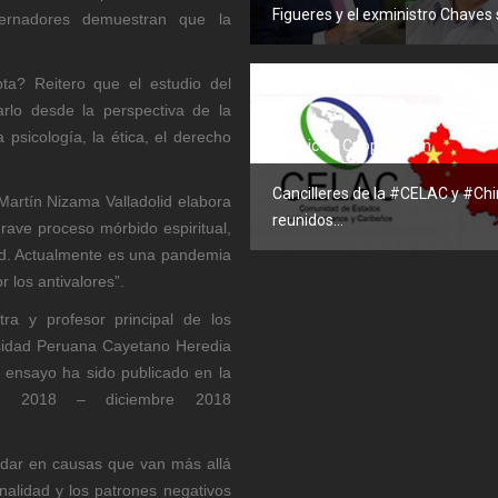
Figueres y el exministro Chaves s
bernadores demuestran que la
ta? Reitero que el estudio del
rlo desde la perspectiva de la
 psicología, la ética, el derecho
Económico y Cooperación
Cancilleres de la #CELAC y #Ch
Martín Nizama Valladolid elabora
reunidos...
rave proceso mórbido espiritual,
ad. Actualmente es una pandemia
 los antivalores”.
ra y profesor principal de los
sidad Peruana Cayetano Heredia
 ensayo ha sido publicado en la
il 2018 – diciembre 2018
ndar en causas que van más allá
onalidad y los patrones negativos