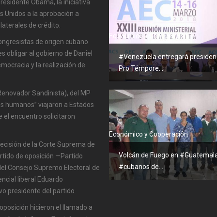
presidente Obama, la iniciativa
s Unidos a la aprobación a
aterales de crédito.
Económico y Cooperación
 congresistas de origen cubano
es obligar al gobierno de Daniel
#Venezuela entregará presiden
mocracia y la realización de
Pro Témpore...
enovador Sandinista), del MP
os humanos” viajaron a Estados
 el encuentro solicitaron
Económico y Cooperación
ecisión de la Corte Suprema de
Volcán de Fuego en #Guatemala
artido de oposición —Partido
#cubanos de...
 del Consejo Supremo Electoral de
encial liberal Eduardo
vo presidente del partido.
posición hicieron el llamado a