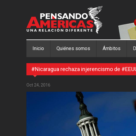
Pasar al contenido principal
Inicio
Quiénes somos
Ámbitos
D
#Nicaragua rechaza injerencismo de #EEU
Oct 24, 2016