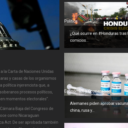
Política
¿Qué ocurre en #Honduras tras 
comicios...
 a la Carta de Naciones Unidas
maras y casas de los organismos
 política injerencista que, a
Económico y Cooperación
y soberanos procesos políticos,
r en momentos electorales”.
Alemanes piden aprobar vacun
la Cámara Baja del Congreso de
china, rusa y...
onoce como Nicaraguan
ica Act. De ser aprobada también