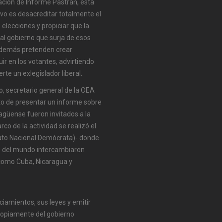
ación de Informe Pastrán, esta
tivo es desacreditar totalmente el
 elecciones y propiciar que la
l gobierno que surja de esos
Además pretenden crear
uir en los votantes, advirtiendo
rte un exlegislador liberal.
o, secretario general de la OEA
to de presentar un informe sobre
agüense fueron invitados a la
o de la actividad se realizó el
tituto Nacional Demócrata)- donde
ses del mundo intercambiaron
 como Cuba, Nicaragua y
ciamientos, sus leyes y emitir
propiamente del gobierno