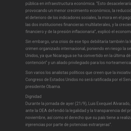
pública en infraestructura económica. “Esto desaceleraría 
provocando un menor crecimiento económico, la reducció
el deterioro de los indicadores sociales, la mora en el pa
las dos instituciones financieras multilaterales, y la creci
financiero y de la presión inflacionaria”, explicó el econom
Sin embargo, una crisis de ese tipo debilitaría también la l
crimen organizado internacional, poniendo en riesgo la 
Unidos, ya que Nicaragua se ha convertido en la última 
contención” y un aliado privilegiado para los norteameric
Son varios los analistas políticos que creen que la iniciat
Congreso de Estados Unidos no será ratificada por el Sen
presidente Obama.
Dignidad
Durante la jornada de ayer (21/9), Luis Exequiel Alvarad
ante la OEA defendió la legalidad y la transparencia del p
noviembre, así como el derecho que su país tiene a realiza
injerencias por parte de potencias extranjeras”.