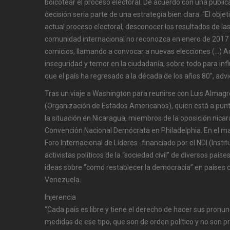
boicotear el proceso electoral. De acuerdo con una public
decisión sería parte de una estrategia bien clara. “El obje
actual proceso electoral, desconocer los resultados de las
comunidad internacional no reconozca en enero de 2017 a
comicios, llamando a convocar a nuevas elecciones (…) 
inseguridad y temor en la ciudadanía, sobre todo para infl
que el país ha regresado a la década de los años 80”, advie
Tras un viaje a Washington para reunirse con Luis Almagr
(Organización de Estados Americanos), quien está a pun
la situación en Nicaragua, miembros de la oposición nicar
Convención Nacional Demócrata en Philadelphia. En el marc
Foro Internacional de Líderes -financiado por el NDI (Ins
activistas políticos de la “sociedad civil” de diversos paí
ideas sobre “como restablecer la democracia” en países
Venezuela.
Injerencia
“Cada país es libre y tiene el derecho de hacer sus pronun
medidas de ese tipo, que son de orden político y no son 