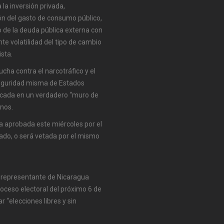
la inversión privada,
n del gasto de consumo público,
go de la deuda pública externa con
ente volatilidad del tipo de cambio
ista.
ucha contra el narcotráfico y el
seguridad misma de Estados
década en un verdadero “muro de
anos.
iva aprobada este miércoles por el
ado, o será vetada por el mismo
o, representante de Nicaragua
roceso electoral del próximo 6 de
r “elecciones libres y sin