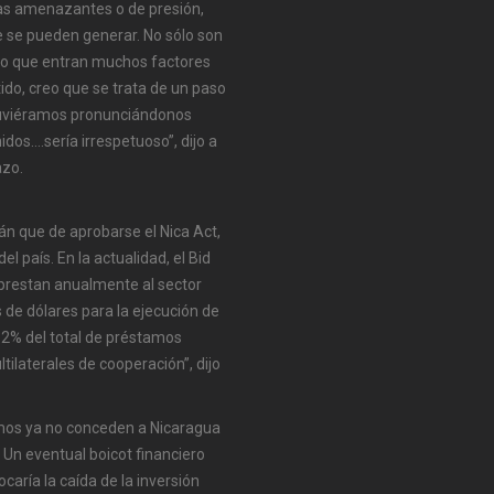
as amenazantes o de presión,
e se pueden generar. No sólo son
ino que entran muchos factores
ido, creo que se trata de un paso
stuviéramos pronunciándonos
dos….sería irrespetuoso”, dijo a
azo.
n que de aprobarse el Nica Act,
l país. En la actualidad, el Bid
 prestan anualmente al sector
 de dólares para la ejecución de
62% del total de préstamos
tilaterales de cooperación”, dijo
smos ya no conceden a Nicaragua
 Un eventual boicot financiero
caría la caída de la inversión