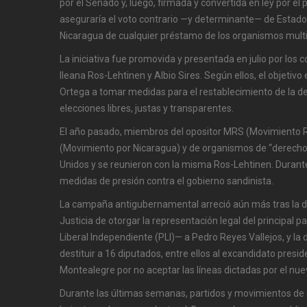
por el Senado y, luego, firmada y convertida en ley por el 
aseguraría el voto contrario —y determinante— de Estado
Nicaragua de cualquier préstamo de los organismos multil
La iniciativa fue promovida y presentada en julio por los
Ileana Ros-Lehtinen y Albio Sires. Según ellos, el objetivo 
Ortega a tomar medidas para el restablecimiento de la de
elecciones libres, justas y transparentes.
El año pasado, miembros del opositor MRS (Movimiento R
(Movimiento por Nicaragua) y de organismos de “derech
Unidos y se reunieron con la misma Ros-Lehtinen. Durante
medidas de presión contra el gobierno sandinista.
La campaña antigubernamental arreció aún más tras la d
Justicia de otorgar la representación legal del principal p
Liberal Independiente (PLI)— a Pedro Reyes Vallejos, y la
destituir a 16 diputados, entre ellos al excandidato presid
Montealegre por no aceptar las líneas dictadas por el nue
Durante las últimas semanas, partidos y movimientos de o