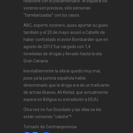
relacione con el parlamentario. Ni siquiera los
voceros son precisos, sólo personas
“familiarizadas” con los casos.
ABC, experto cocinero, quiso aportar su guiso
también y el 20 de mayo acusó a Cabello de
haber contratado el avión Bombardier que en
agosto de 2012 fue cargado con 1,4
toneladas de drogas y llevado hasta la isla
Gran Canaria.
Inevitablemente la olla le quedó muy mal,
pues ya la justicia española había
determinado que la droga era de un traficante
de armas libanes, Ali Kleilat, que actualmente
espera en Bélgica su extradición a EEUU.
Otra vez no fue Diosdado y las ollas se les
están volviendo “caliche”*.
Tomado de Contrainjerencia