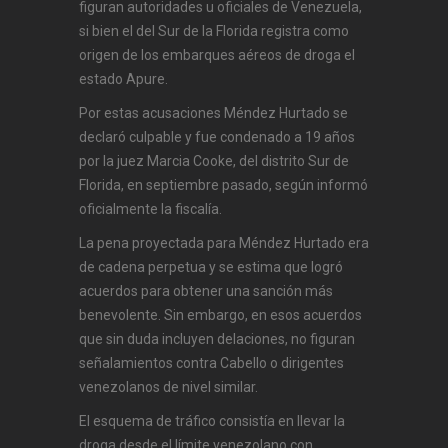
figuran autoridades u oficiales de Venezuela,
si bien el del Sur de la Florida registra como
origen de los embarques aéreos de droga el
estado Apure.
Por estas acusaciones Méndez Hurtado se
declaró culpable y fue condenado a 19 años
por la juez Marcia Cooke, del distrito Sur de
Florida, en septiembre pasado, según informó
oficialmente la fiscalía.
La pena proyectada para Méndez Hurtado era
de cadena perpetua y se estima que logró
acuerdos para obtener una sanción más
benevolente. Sin embargo, en esos acuerdos
que sin duda incluyen delaciones, no figuran
señalamientos contra Cabello o dirigentes
venezolanos de nivel similar.
El esquema de tráfico consistía en llevar la
droga desde el límite venezolano con