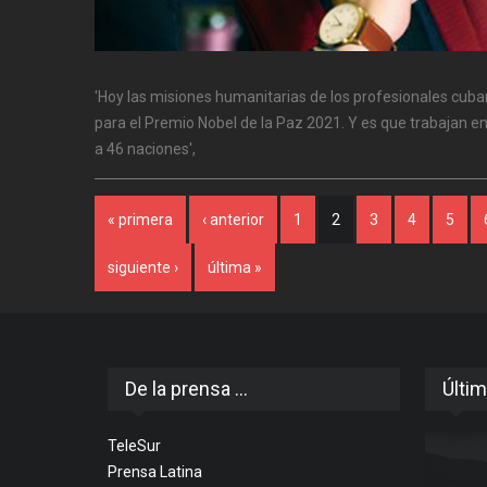
'Hoy las misiones humanitarias de los profesionales cub
para el Premio Nobel de la Paz 2021. Y es que trabajan en
a 46 naciones',
Páginas
« primera
‹ anterior
1
2
3
4
5
siguiente ›
última »
De la prensa ...
Últim
TeleSur
Prensa Latina