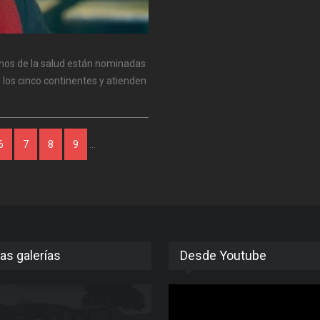
anos de la salud están nominadas
 los cinco continentes y atienden
6
7
8
9
…
as galerías
Desde Youtube