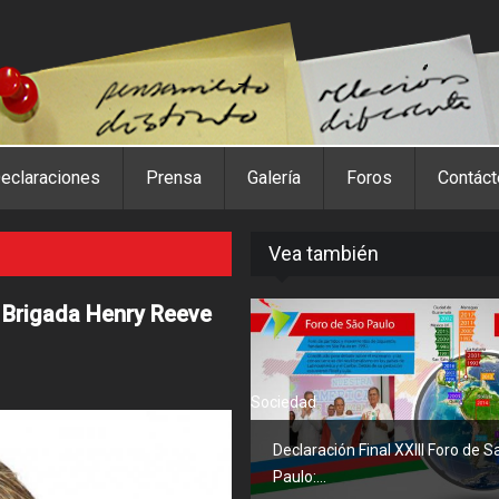
eclaraciones
Prensa
Galería
Foros
Contác
Vea también
 Brigada Henry Reeve
Sociedad
Declaración Final XXIII Foro de S
Paulo:...