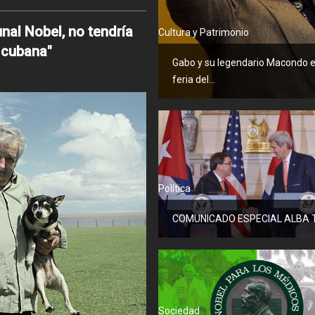
unal Nobel, no tendría
Cultura y Patrimonio
 cubana"
Gabo y su legendario Macondo 
feria del...
Política
COMUNICADO ESPECIAL ALBA TC
Sociedad