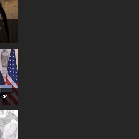
en
P:...