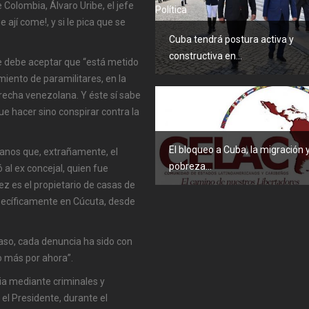
 Colombia, Álvaro Uribe, el jefe
Política
ají come!, y si le pica que se
Cuba tendrá postura activa y
constructiva en...
ue debe aceptar que “está metido
miento de paramilitares, en la
erecha venezolana. Y éste sí sabe
ue hacer sino conspirar contra la
Política
El bloqueo a Cuba, la migración y
lanos que, extrañamente, el
pobreza...
al ex concejal, quien fue
ez es el propietario de casas de
pecíficamente en Cúcuta, desde
paso, cada denuncia ha sido con
o más por ahora”.
ia mediante criminales y
ó el Presidente, durante el