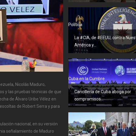
Política
La #CIA, de #EEUU, contra Nues
América y...
Cuba en la Cumbre
enezuela, Nicolás Maduro,
os y las pruebas técnicas de que
Cancillería de Cuba aboga por
erecha de Álvaro Uribe Vélez en
compromisos...
e escoltas de Robert Serra y para
lación nacional, en su versión
infamia señalamiento de Maduro