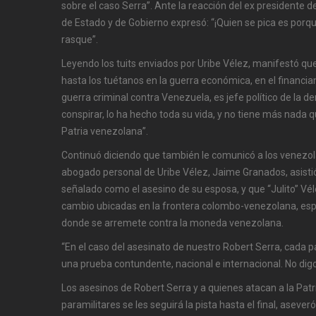
sobre el caso Serra”. Ante la reacción del ex presidente de
de Estado y de Gobierno expresó: “¡Quien se pica es porque 
rasque”.
Leyendo los tuits enviados por Uribe Vélez, manifestó q
hasta los tuétanos en la guerra económica, en el financia
guerra criminal contra Venezuela, es jefe político de la d
conspirar, lo ha hecho toda su vida, y no tiene más nada q
Patria venezolana”.
Continuó diciendo que también le comunicó a los venezo
abogado personal de Uribe Vélez, Jaime Granados, asistió 
señalado como el asesino de su esposa, y que “Julito” Vél
cambio ubicadas en la frontera colombo-venezolana, es
donde se arremete contra la moneda venezolana.
“En el caso del asesinato de nuestro Robert Serra, cada 
una prueba contundente, nacional e internacional. No dig
Los asesinos de Robert Serra y a quienes atacan a la Patr
paramilitares se les seguirá la pista hasta el final, asever