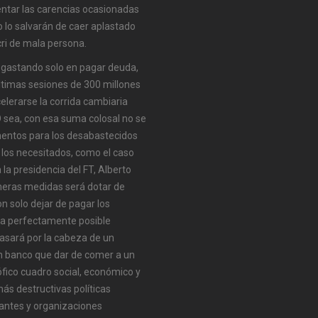
entar las carencias ocasionadas
o lo salvarán de caer aplastado
acri de mala persona.
n gastando solo en pagar deuda,
últimas sesiones de 300 millones
celerarse la corrida cambiaria
O sea, con esa suma colosal no se
imentos para los desabastecidos
los necesitados, como el caso
 la presidencia del FT, Alberto
imeras medidas será dotar de
n solo dejar de pagar los
era perfectamente posible
asará por la cabeza de un
n banco que dar de comer a un
rófico cuadro social, económico y
ás destructivas políticas
itantes y organizaciones