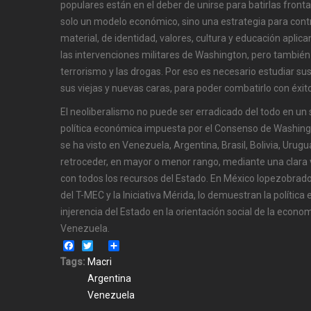
populares están en el deber de unirse para batirlas front
solo un modelo económico, sino una estrategia para contr
material, de identidad, valores, cultura y educación aplican
las intervenciones militares de Washington, pero también
terrorismo y las drogas. Por eso es necesario estudiar sus
sus viejas y nuevas caras, para poder combatirlo con éxito
El neoliberalismo no puede ser erradicado del todo en un 
política económica impuesta por el Consenso de Washing
se ha visto en Venezuela, Argentina, Brasil, Bolivia, Urugua
retroceder, en mayor o menor rango, mediante una clara v
con todos los recursos del Estado. En México lopezobrado
del T-MEC y la Iniciativa Mérida, lo demuestran la política
injerencia del Estado en la orientación social de la econom
Venezuela.
Facebook
Twitter
Share
Tags:
Macri
Argentina
Venezuela