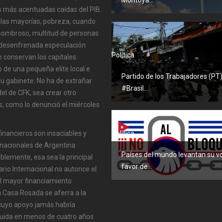
as más acentuadas caídas del PIB.
e las mayorías, pobreza, cuando
Asombroso, multitud de personas
a desenfrenada especulación
Política
que conservan los capitales
de una pequeña elite local e
Partido de los Trabajadores (PT
u gabinete. No ha de extrañar
#Brasil...
del de CFK, sea crear otro
s, como lo denunció el miércoles
financieros son insaciables y
Política
nacionales de Argentina
Países del mundo levantan su v
iblemente, esa sea la principal
favor de...
rio Internacional no autorice el
del mayor financiamiento
 la Casa Rosada se aferra a la
cuyo apoyo jamás habría
uida en menos de cuatro años