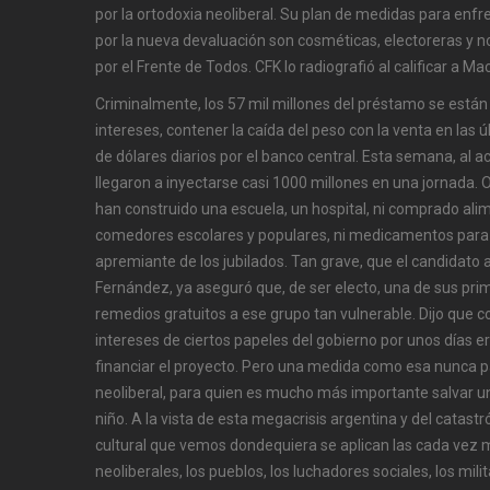
por la ortodoxia neoliberal. Su plan de medidas para enfr
por la nueva devaluación son cosméticas, electoreras y n
por el Frente de Todos. CFK lo radiografió al calificar a M
Criminalmente, los 57 mil millones del préstamo se está
intereses, contener la caída del peso con la venta en las 
de dólares diarios por el banco central. Esta semana, al a
llegaron a inyectarse casi 1000 millones en una jornada. 
han construido una escuela, un hospital, ni comprado al
comedores escolares y populares, ni medicamentos para 
apremiante de los jubilados. Tan grave, que el candidato a
Fernández, ya aseguró que, de ser electo, una de sus pr
remedios gratuitos a ese grupo tan vulnerable. Dijo que co
intereses de ciertos papeles del gobierno por unos días 
financiar el proyecto. Pero una medida como esa nunca p
neoliberal, para quien es mucho más importante salvar u
niño. A la vista de esta megacrisis argentina y del catast
cultural que vemos dondequiera se aplican las cada vez m
neoliberales, los pueblos, los luchadores sociales, los mil