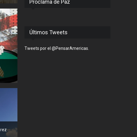
Proclama de Paz
Últimos Tweets
Tweets por el @PensarAmericas.
e
érez