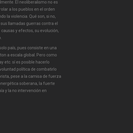
almente. El neoliberalismo no es
olar a los pueblos en el orden
do la violencia. Qué son, si no,
 sus llamadas guerras contra el
 causas y efectos, su evolución,
.
solo país, pues consiste en una
ton a escala global. Pero como
y etc. sí es posible hacerlo
oluntad política de combatirlo
rista, pese a la camisa de fuerza
 energética soberana, la fuerte
ía y la no intervención en