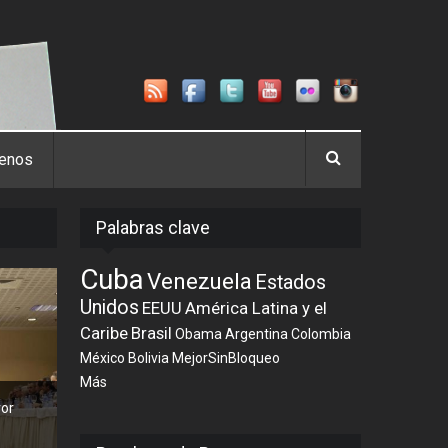
tenos
Palabras clave
Cuba
Venezuela
Estados
Unidos
EEUU
América Latina y el
Caribe
Brasil
Obama
Argentina
Colombia
México
Bolivia
MejorSinBloqueo
Más
vor