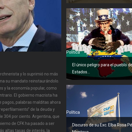
Política
El único peligro para el pueblo d
Estados...
irchnerista y lo suprimió no más
mina su mandato reinstaurándolo.
es y la economía popular, como
ntrario. El gobierno macrista ha
 de pagos, palabras malditas ahora
eperfilamiento” de la deuda y
Política
e 304 por ciento. Argentina, que
bierno de CFK ha pasado a ser
Discurso de su Exc. Elba Rosa P
 altas tasas de interés, la
Montoya...