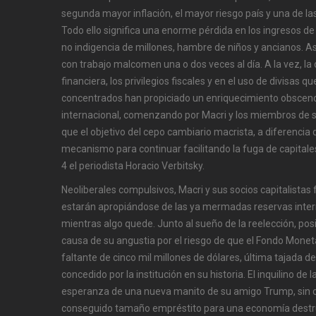
segunda mayor inflación, el mayor riesgo país y una de l
Todo ello significa una enorme pérdida en los ingresos d
no indigencia de millones, hambre de niños y ancianos. 
con trabajo malcomen una o dos veces al día. A la vez, l
financiera, los privilegios fiscales y en el uso de divisas 
concentrados han propiciado un enriquecimiento obsceno 
internacional, comenzando por Macri y los miembros de s
que el objetivo del cepo cambiario macrista, a diferencia 
mecanismo para continuar facilitando la fuga de capitale
4 el periodista Horacio Verbitsky.
Neoliberales compulsivos, Macri y sus socios capitalistas 
estarán apropiándose de las ya mermadas reservas inter
mientras algo quede. Junto al sueño de la reelección, pos
causa de su angustia por el riesgo de que el Fondo Moneta
faltante de cinco mil millones de dólares, última tajada 
concedido por la institución en su historia. El inquilino de
esperanza de una nueva manito de su amigo Trump, sin 
conseguido tamaño empréstito para una economía destr