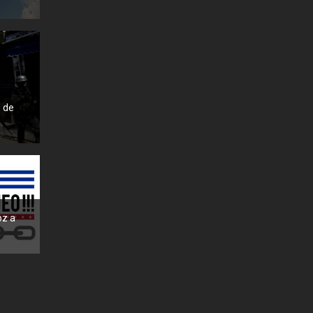
) de
oz a