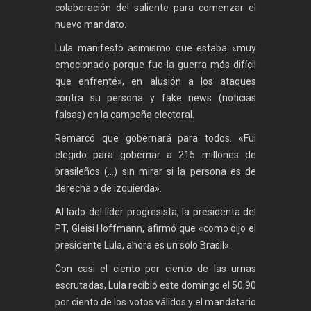
colaboración del saliente para comenzar el
nuevo mandato.
Lula manifestó asimismo que estaba «muy
emocionado porque fue la guerra más difícil
que enfrenté», en alusión a los ataques
contra su persona y fake news (noticias
falsas) en la campaña electoral.
Remarcó que gobernará para todos. «Fui
elegido para gobernar a 215 millones de
brasileños (…) sin mirar si la persona es de
derecha o de izquierda».
Al lado del líder progresista, la presidenta del
PT, Gleisi Hoffmann, afirmó que «como dijo el
presidente Lula, ahora es un solo Brasil».
Con casi el ciento por ciento de las urnas
escrutadas, Lula recibió este domingo el 50,90
por ciento de los votos válidos y el mandatario