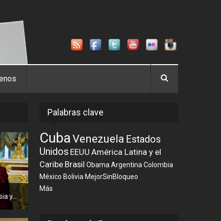
tenos
Palabras clave
Cuba
Venezuela
Estados
Unidos
EEUU
América Latina y el
Caribe
Brasil
Obama
Argentina
Colombia
México
Bolivia
MejorSinBloqueo
Más
a y...