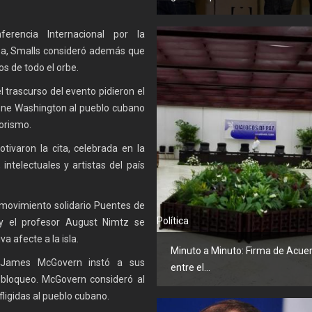
erencia Internacional por la
ba, Smalls consideró además que
os de todo el orbe.
l trascurso del evento pidieron el
one Washington al pueblo cubano
rorismo.
ivaron la cita, celebrada en la
intelectuales y artistas del país
 movimiento solidario Puentes de
Política
y el profesor August Nimtz se
va afecte a la isla.
Minuto a Minuto: Firma de Acue
s James McGovern instó a sus
entre el...
l bloqueo. McGovern consideró al
fligidas al pueblo cubano.