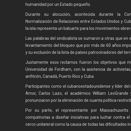
humanidad por un Estado pequeño.
Durante su alocución, acontecida durante la Conf
Normalización de Relaciones entre Estados Unidos y Cu
la isla representa un baluarte para los movimientos obrer
Las palabras del sindicalista se sumaron a otras que en e
levantamiento del bloqueo que por más de 60 años imp
y su exclusión de la lista de países patrocinadores del ter
Justamente esos reclamos fueron los objetivos que mot
Universidad de Fordham, con la asistencia de activistas, 
anfitrión, Canadá, Puerto Rico y Cuba.
Participantes como el cubanoestadounidense y líder del
Amor, Carlos Lazo, el académico William LeoGrande 
pronunciaron por la eliminación de cuanta política restricti
Por su parte, el representante por Massachusett
compatriotas a diseñar iniciativas para luchar contra e
cerco unilateral como la causa de todas las dificultades in