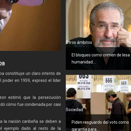
Otros ámbitos
El bloqueo como crimen de lesa
humanidad:...
ba
a constituye un claro intento de
l poder en 1959, expresó el líder
zon estimó que la persecución
cordó cómo fue condenada por casi
Sociedad
 a la nación caribeña se deben a
Piden resguardo del voto como
l ejemplo dado al resto de la
garantía para...