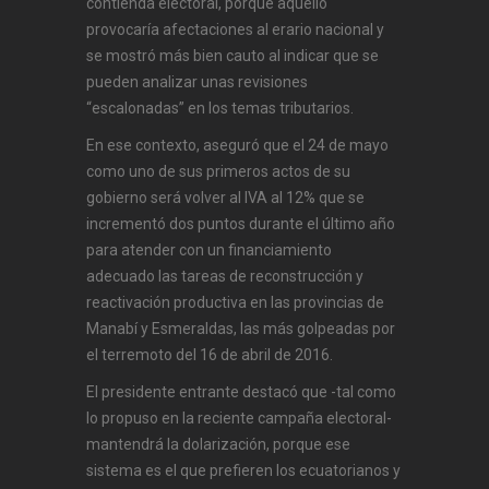
contienda electoral, porque aquello
provocaría afectaciones al erario nacional y
se mostró más bien cauto al indicar que se
pueden analizar unas revisiones
“escalonadas” en los temas tributarios.
En ese contexto, aseguró que el 24 de mayo
como uno de sus primeros actos de su
gobierno será volver al IVA al 12% que se
incrementó dos puntos durante el último año
para atender con un financiamiento
adecuado las tareas de reconstrucción y
reactivación productiva en las provincias de
Manabí y Esmeraldas, las más golpeadas por
el terremoto del 16 de abril de 2016.
El presidente entrante destacó que -tal como
lo propuso en la reciente campaña electoral-
mantendrá la dolarización, porque ese
sistema es el que prefieren los ecuatorianos y