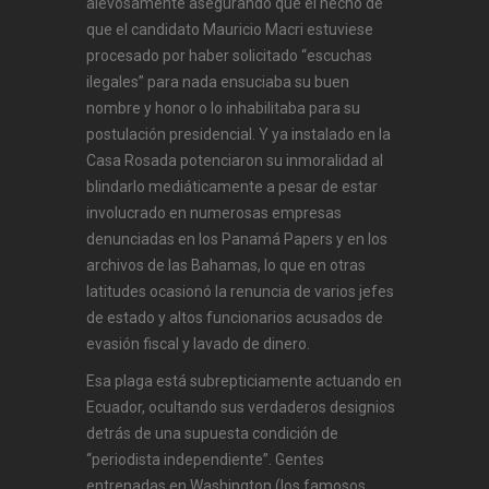
alevosamente asegurando que el hecho de
que el candidato Mauricio Macri estuviese
procesado por haber solicitado “escuchas
ilegales” para nada ensuciaba su buen
nombre y honor o lo inhabilitaba para su
postulación presidencial. Y ya instalado en la
Casa Rosada potenciaron su inmoralidad al
blindarlo mediáticamente a pesar de estar
involucrado en numerosas empresas
denunciadas en los Panamá Papers y en los
archivos de las Bahamas, lo que en otras
latitudes ocasionó la renuncia de varios jefes
de estado y altos funcionarios acusados de
evasión fiscal y lavado de dinero.
Esa plaga está subrepticiamente actuando en
Ecuador, ocultando sus verdaderos designios
detrás de una supuesta condición de
“periodista independiente”. Gentes
entrenadas en Washington (los famosos