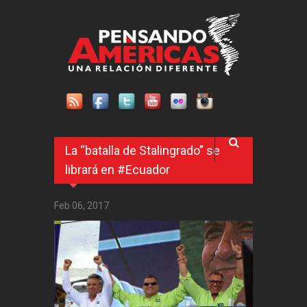
Pasar al contenido principal
La “batalla de Stalingrado” se
librará en #Ecuador
Feb 06, 2017