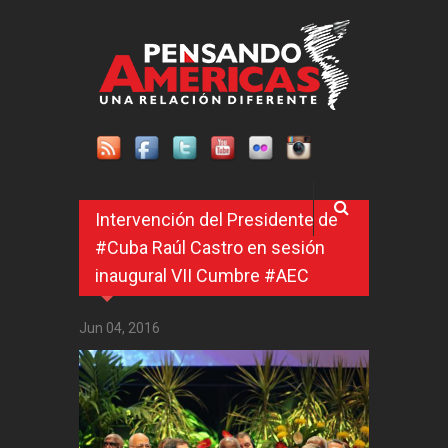
Pasar al contenido principal
Intervención del Presidente de
#Cuba Raúl Castro en sesión
inaugural VII Cumbre #AEC
Jun 04, 2016