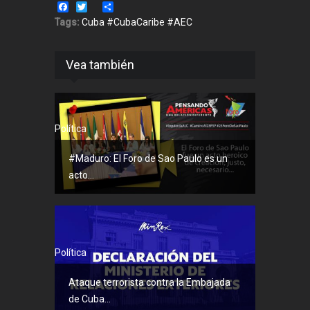
Facebook
Twitter
Share
Tags:
Cuba #CubaCaribe #AEC
Vea también
Política
#Maduro: El Foro de Sao Paulo es un
acto...
Política
Ataque terrorista contra la Embajada
de Cuba...