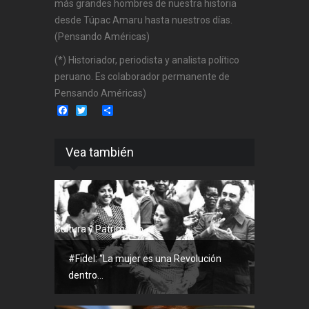
más grandes hombres de nuestra historia
desde Túpac Amaru hasta nuestros días.
(Pensando Américas)
(*) Historiador, periodista y analista político
peruano. Es colaborador permanente de
Pensando Américas)
Facebook
Twitter
Share
Vea también
Cultura y Patrimonio
#Fidel: “La mujer es una Revolución
dentro...