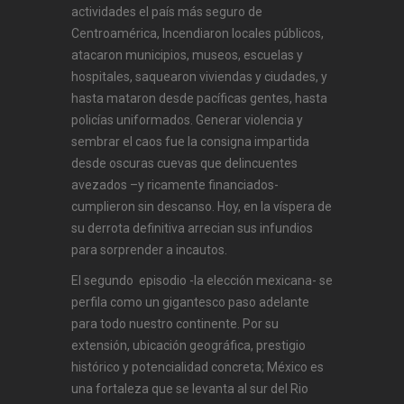
actividades el país más seguro de
Centroamérica, Incendiaron locales públicos,
atacaron municipios, museos, escuelas y
hospitales, saquearon viviendas y ciudades, y
hasta mataron desde pacíficas gentes, hasta
policías uniformados. Generar violencia y
sembrar el caos fue la consigna impartida
desde oscuras cuevas que delincuentes
avezados –y ricamente financiados-
cumplieron sin descanso. Hoy, en la víspera de
su derrota definitiva arrecian sus infundios
para sorprender a incautos.
El segundo episodio -la elección mexicana- se
perfila como un gigantesco paso adelante
para todo nuestro continente. Por su
extensión, ubicación geográfica, prestigio
histórico y potencialidad concreta; México es
una fortaleza que se levanta al sur del Rio