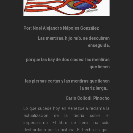
Por: Noel Alejandro Nápoles González
Las mentiras, hijo mío, se descubren
enseguida,
porque las hay de dos clases: las mentiras
que tienen
las piernas cortas y las mentiras que tienen
la nariz larga...
Carlo Collodi, Pinocho
Lo que sucede hoy en Venezuela reclama la
actualización de la teoría sobre el
imperialismo. El libro de Lenin ha sido
desbordado por la historia. El hecho es que,