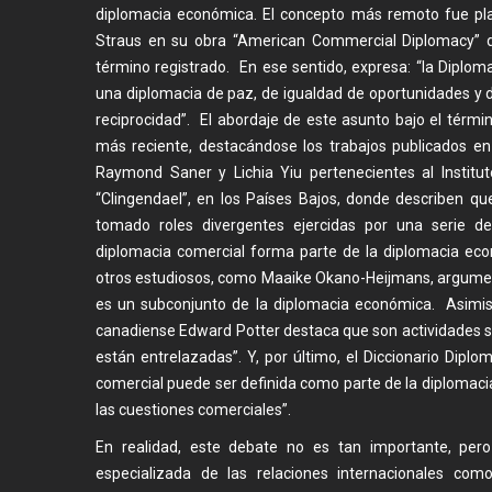
diplomacia económica. El concepto más remoto fue pl
Straus en su obra “American Commercial Diplomacy” d
término registrado. En ese sentido, expresa: “la Diplo
una diplomacia de paz, de igualdad de oportunidades y d
reciprocidad”. El abordaje de este asunto bajo el térm
más reciente, destacándose los trabajos publicados en
Raymond Saner y Lichia Yiu pertenecientes al Institut
“Clingendael”, en los Países Bajos, donde describen q
tomado roles divergentes ejercidas por una serie de
diplomacia comercial forma parte de la diplomacia ec
otros estudiosos, como Maaike Okano-Heijmans, argumen
es un subconjunto de la diplomacia económica. Asimis
canadiense Edward Potter destaca que son actividades 
están entrelazadas”. Y, por último, el Diccionario Dipl
comercial puede ser definida como parte de la diplomaci
las cuestiones comerciales”.
En realidad, este debate no es tan importante, pero
especializada de las relaciones internacionales com