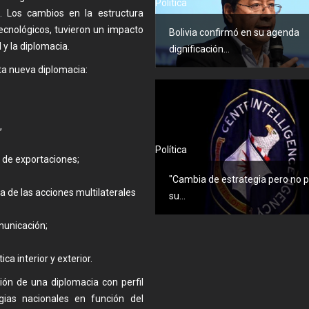
Política
s. Los cambios en la estructura
ecnológicos, tuvieron un impacto
Bolivia confirmó en su agenda
 y la diplomacia.
dignificación...
ta nueva diplomacia:
,
Política
ción de exportaciones;
"Cambia de estrategia pero no 
a de las acciones multilaterales
su...
municación;
ica interior y exterior.
ión de una diplomacia con perfil
gias nacionales en función del