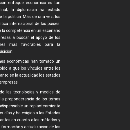
a con enfoque económico es tan
final, la diplomacia ha estado
 la política. Más de una vez, los
ica internacional de los países.
e la competencia en un escenario
mpresas a buscar el apoyo de los
nes más favorables para la
isición.
ones económicas han tomado un
ido a que los vínculos entre los
anto en la actualidad los estados
 empresas.
 de las tecnologías y medios de
, la preponderancia de los temas
indispensable un replanteamiento
s días y ha exigido a los Estados
iantes en cuanto a los métodos y
a formación y actualización de los