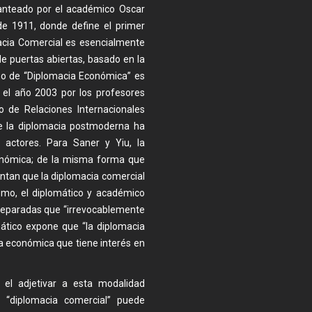
anteado por el académico Oscar
e 1911, donde define el primer
macia Comercial es esencialmente
e puertas abiertas, basado en la
ino de “Diplomacia Económica” es
 el año 2003 por los profesores
o de Relaciones Internacionales
ue la diplomacia postmoderna ha
 actores. Para Saner y Yiu, la
onómica; de la misma forma que
tan que la diplomacia comercial
mo, el diplomático y académico
separadas que “irrevocablemente
omático expone que “la diplomacia
a económica que tiene interés en
 el adjetivar a esta modalidad
o “diplomacia comercial” puede