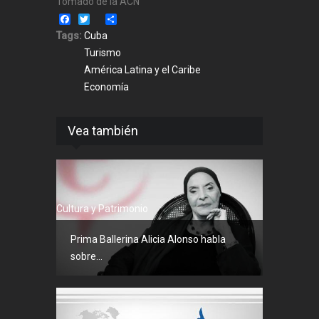
Tomado de la ACN
Facebook
Twitter
Share
Tags:
Cuba
Turismo
América Latina y el Caribe
Economía
Vea también
Cultura y Patrimonio
Prima Ballerina Alicia Alonso habla
sobre...