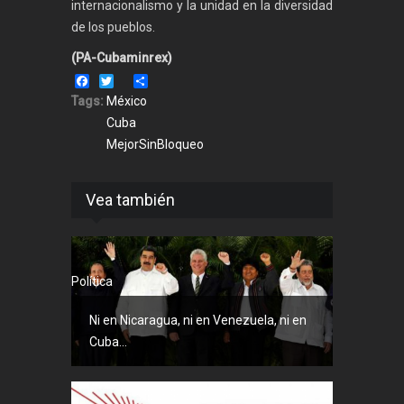
internacionalismo y la unidad en la diversidad
de los pueblos.
(PA-Cubaminrex)
Facebook
Twitter
Share
Tags:
México
Cuba
MejorSinBloqueo
Vea también
Política
Ni en Nicaragua, ni en Venezuela, ni en
Cuba...