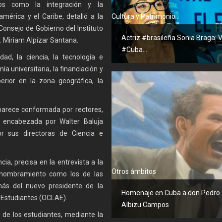
os como la integración y la
américa y el Caribe, detalló a la
Cultura y Patrimonio
Consejo de Gobierno del Instituto
Actriz #brasileña Sonia Braga: V
 C. Miriam Alpízar Santana.
#Cuba...
dad, la ciencia, la tecnología e
mía universitaria, la financiación y
erior en la zona geográfica, la
aparece conformada por rectores,
 y encabezada por Walter Baluja
or sus directoras de Ciencia e
ia, precisa en la entrevista a la
Otros ámbitos
e nombramiento como los de las
más del nuevo presidente de la
Homenaje en Cuba a don Pedro
 Estudiantes (OCLAE).
Albizu Campos
o de los estudiantes, mediante la