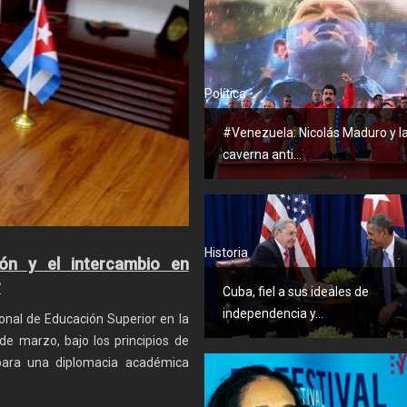
Política
#Venezuela: Nicolás Maduro y l
caverna anti...
Historia
ón y el intercambio en
r
Cuba, fiel a sus ideales de
independencia y...
onal de Educación Superior en la
5 de marzo, bajo los principios de
 para una diplomacia académica