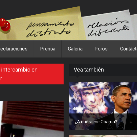
eclaraciones
Prensa
Galería
Foros
Contác
l intercambio en
Vea también
r
Política
¿A qué viene Obama?