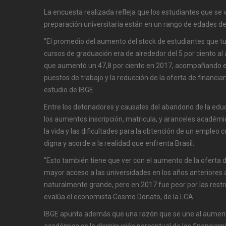
La encuesta realizada refleja que los estudiantes que se 
preparación universitaria están en un rango de edades de
"El promedio del aumento del stock de estudiantes que t
cursos de graduación era de alrededor del 5 por ciento al
que aumentó un 47,8 por ciento en 2017, acompañando el
puestos de trabajo y la reducción de la oferta de financia
estudio de IBGE.
Entre los detonadores y causales del abandono de la educ
los aumentos inscripción, matricula, y aranceles académi
la vida y las dificultades para la obtención de un empleo 
digna y acorde a la realidad que enfrenta Brasil.
"Esto también tiene que ver con el aumento de la oferta d
mayor acceso a las universidades en los años anteriores a 
naturalmente grande, pero en 2017 fue peor por las restri
evalúa el economista Cosmo Donato, de la LCA.
IBGE apunta además que una razón que se une al aumento
académica es la disminución porcentual de los financiam