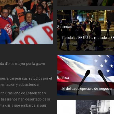
Sociedad
Policía de EE.UU. ha matado a 3
personas...
ada día es mayor por la grave
Política
nes a canjear sus estudios por el
mentación y subsistencia.
El delicado ejercicio de negociar 
uto Brasileño de Estadística y
s brasileños han desertado de la
y la crisis que embarga al país