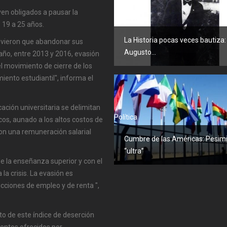
ven obligados a pausar la
Historia
 19 a 25 años.
La Historia pocas veces bautiza:
uvieron que abandonar sus
Augusto...
 año, entre 2013 y 2016, evasión
 movimiento de cierre de los
miento estudiantil", informa el
ación universitaria se delimitan
Política
cos, aunado a los altos costos de
con una remuneración salarial
Cumbre de las Américas: Pesi
“ultra”
e la enseñanza superior y con el
la crisis. La evasión es
cciones de empleo y de renta ",
 de este índice de deserción
ientos ofrecidos por