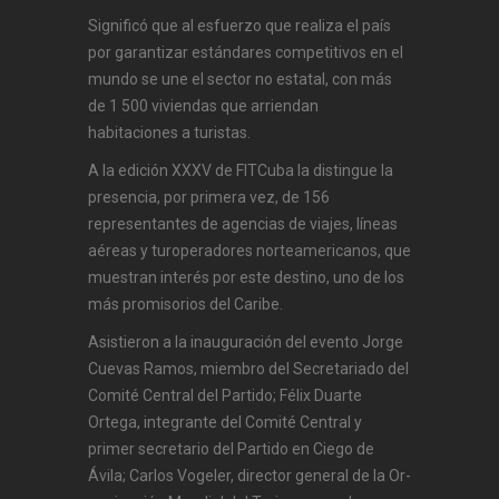
Significó que al esfuerzo que realiza el país
por garantizar estándares competitivos en el
mundo se une el sector no estatal, con más
de 1 500 viviendas que arriendan
habitaciones a turistas.
A la edición XXXV de FITCuba la distingue la
presencia, por primera vez, de 156
representantes de agencias de viajes, líneas
aéreas y tu­roperadores norteamericanos, que
muestran interés por este destino, uno de los
más promisorios del Caribe.
Asistieron a la inauguración del evento Jor­ge
Cuevas Ramos, miembro del Secretariado del
Comité Central del Partido; Félix Duar­te
Ortega, integrante del Comité Central y
primer secretario del Partido en Ciego de
Ávila; Carlos Vogeler, director general de la Or­