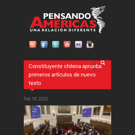
Pasar al contenido principal
Constituyente chilena aprueba
primeros artículos de nuevo
texto
Feb 18, 2022