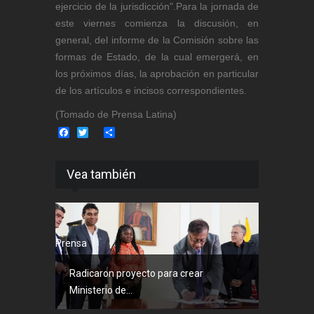
ejercicio de la jurisdicción".Para la jornada de
este viernes comienza la discusión, en
general, del informe de la Comisión sobre las
formas de Estado, de la cual emergerá, en
los próximos días, la aprobación en particular
de los artículos e incisos correspondientes.
(Tomado de Prensa Latina)
Facebook
Twitter
Share
Vea también
Prensa
Radicaron proyecto para crear
Ministerio de...