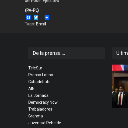
del Poder Ejecutivo.
(PA-PL)
Facebook
Twitter
Share
Tags:
Brasil
De la prensa ...
Últim
TeleSur
Prensa Latina
Cubadebate
AIN
La Jornada
Democracy Now
Trabajadores
Granma
Juventud Rebelde