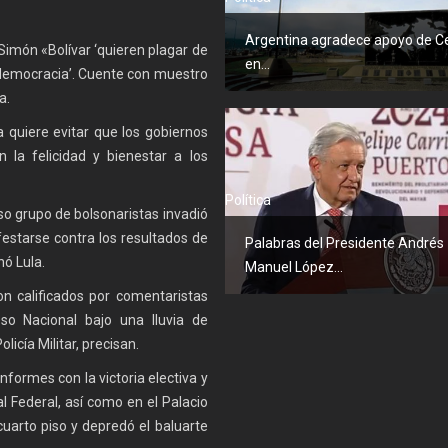
Argentina agradece apoyo de C
imón «Bolívar ‘quieren plagar de
en...
 democracia’. Cuente con muestro
a.
 quiere evitar que los gobiernos
 la felicidad y bienestar a los
Política
so grupo de bolsonaristas invadió
estarse contra los resultados de
Palabras del Presidente Andrés
nó Lula.
Manuel López...
on calificados por comentaristas
reso Nacional bajo una lluvia de
cía Militar, precisan.
nformes con la victoria electiva y
l Federal, así como en el Palacio
cuarto piso y depredó el baluarte