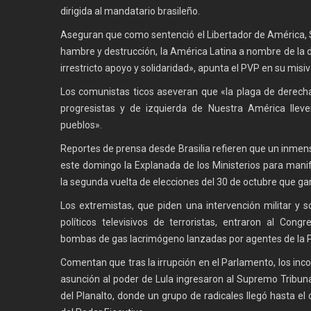
dirigida al mandatario brasileño.
Aseguran que como sentenció el Libertador de América, S
hambre y destrucción, la América Latina a nombre de la
irrestricto apoyo y solidaridad», apunta el PVP en su misiv
Los comunistas ticos aseveran que «la plaga de derecha
progresistas y de izquierda de Nuestra América lleven
pueblos».
Reportes de prensa desde Brasilia refieren que un inmen
este domingo la Explanada de los Ministerios para manif
la segunda vuelta de elecciones del 30 de octubre que ga
Los extremistas, que piden una intervención militar y s
políticos televisivos de terroristas, entraron al Cong
bombas de gas lacrimógeno lanzadas por agentes de la Poli
Comentan que tras la irrupción en el Parlamento, los inco
asunción al poder de Lula ingresaron al Supremo Tribuna
del Planalto, donde un grupo de radicales llegó hasta el 