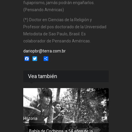
fujiaprismo, jamás podrán engañarlos.
(Pensando Américas)
(*) Doctor en Ciencias de la Religión y
Profesor del pos doctorado de la Universidad
Metodista de Sao Paulo, Brasil. Es
colaborador de Pensando Américas.
dariopbr@terra.com.br
Facebook
Twitter
Share
Vea también
Historia
Bahía de Cochinos, a 54 años de la