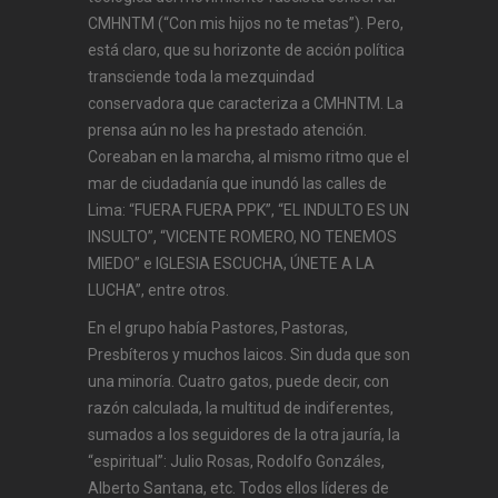
CMHNTM (“Con mis hijos no te metas”). Pero,
está claro, que su horizonte de acción política
transciende toda la mezquindad
conservadora que caracteriza a CMHNTM. La
prensa aún no les ha prestado atención.
Coreaban en la marcha, al mismo ritmo que el
mar de ciudadanía que inundó las calles de
Lima: “FUERA FUERA PPK”, “EL INDULTO ES UN
INSULTO”, “VICENTE ROMERO, NO TENEMOS
MIEDO” e IGLESIA ESCUCHA, ÚNETE A LA
LUCHA”, entre otros.
En el grupo había Pastores, Pastoras,
Presbíteros y muchos laicos. Sin duda que son
una minoría. Cuatro gatos, puede decir, con
razón calculada, la multitud de indiferentes,
sumados a los seguidores de la otra jauría, la
“espiritual”: Julio Rosas, Rodolfo Gonzáles,
Alberto Santana, etc. Todos ellos líderes de