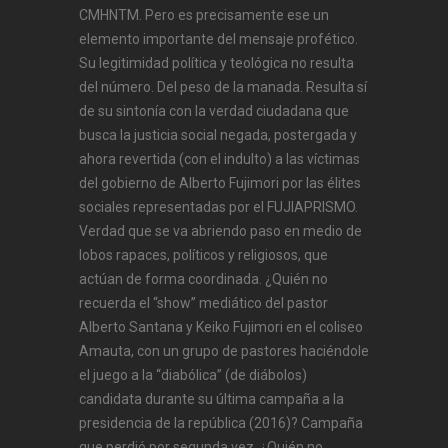
CMHNTM. Pero es precisamente ese un
elemento importante del mensaje profético.
Su legitimidad política y teológica no resulta
del número. Del peso de la manada. Resulta sí
de su sintonía con la verdad ciudadana que
busca la justicia social negada, postergada y
ahora revertida (con el indulto) a las víctimas
del gobierno de Alberto Fujimori por las élites
sociales representadas por el FUJIAPRISMO.
Verdad que se va abriendo paso en medio de
lobos rapaces, políticos y religiosos, que
actúan de forma coordinada. ¿Quién no
recuerda el “show” mediático del pastor
Alberto Santana y Keiko Fujimori en el coliseo
Amauta, con un grupo de pastores haciéndole
el juego a la “diabólica” (de diábolos)
candidata durante su última campaña a la
presidencia de la república (2016)? Campaña
que perdió por segunda vez. ¿Quién no