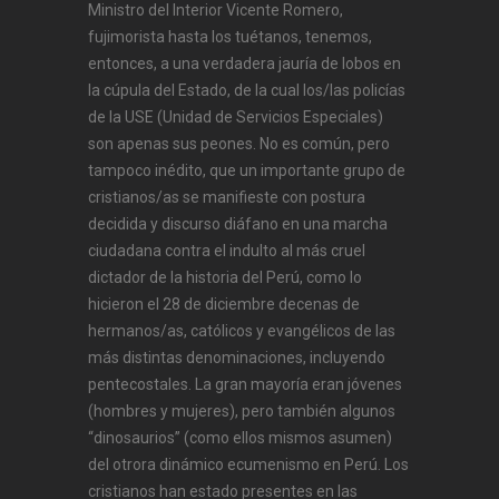
Ministro del Interior Vicente Romero,
fujimorista hasta los tuétanos, tenemos,
entonces, a una verdadera jauría de lobos en
la cúpula del Estado, de la cual los/las policías
de la USE (Unidad de Servicios Especiales)
son apenas sus peones. No es común, pero
tampoco inédito, que un importante grupo de
cristianos/as se manifieste con postura
decidida y discurso diáfano en una marcha
ciudadana contra el indulto al más cruel
dictador de la historia del Perú, como lo
hicieron el 28 de diciembre decenas de
hermanos/as, católicos y evangélicos de las
más distintas denominaciones, incluyendo
pentecostales. La gran mayoría eran jóvenes
(hombres y mujeres), pero también algunos
“dinosaurios” (como ellos mismos asumen)
del otrora dinámico ecumenismo en Perú. Los
cristianos han estado presentes en las